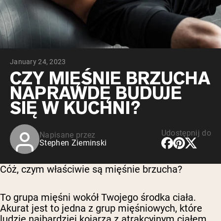
Peptydy kolagenowe
Czekoladowa serwatka z mleka krów
karmionych trawą
Serwatka z trawy karmionej wanilią
Serwatka z mleka krów karmionych
trawą
Shop All Odżywki Białkowe
January 24, 2023
CZY MIĘŚNIE BRZUCHA
WEGAŃSKIE ODŻYWKI
Bestsellery
NAPRAWDĘ BUDUJE
BIAŁKOWE
SIĘ W KUCHNI?
Białko grochu
Udostępnij do
Napisane przez
Stephen Zieminski
Cóż, czym właściwie są mięśnie brzucha?
Shop All Wegańskie Odżywki Białkowe
To grupa mięśni wokół Twojego środka ciała.
Akurat jest to jedna z grup mięśniowych, które
ludzie najbardziej kojarzą z atrakcyjnym ciałem.