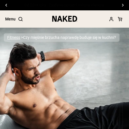
Darmowa wysyłka przy zamówieniach powyżej 99 USD
Menu
Fitness
Czy mięśnie brzucha naprawdę buduje się w kuchni?
Popularne wyszukiwania
”Protein Powder“
”Overnight Oats“
”Vegan protein“
”Collagen“
”Micellar Casein“
ODŻYWKI BIAŁKOWE
Bestsellery
Białko grochu
Odżywka Białkowa z Serwatki z mleka
krów karmionych trawą