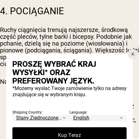
4. POCIĄGANIE
Ruchy ciągnięcia trenują najszersze, środkową
część pleców, tylne barki i bicepsy. Podobnie jak
pchanie, dzielą się na poziome (wiosłowania) i
pionowe (podciągania, ściągania). Większość ludzi
spędza dzień pochylona nad biurkiem; objętość
PROSZĘ WYBRAĆ KRAJ
ciągnięć to sposób na przeciwdziałanie temu.
WYSYŁKI* ORAZ
PREFEROWANY JĘZYK.
Najlepsze ćwiczenia na ciągnięcie to:
*Możemy wysłać Twoje zamówienie tylko na adresy
znajdujące się w wybranym kraju.
Podciąganie lub podciąganie podchwytem
:
wzorzec pionowego ciągnięcia, z wersjami z
pomocą gumy, by się do niego zbliżyć
Shipping Country:
Language:
Ściąganie drążka do klatki
: ten sam wzorzec,
w pełni regulowane obciążenie
Wiosłowanie sztangą
: pozwala ciągnąć
Kup Teraz