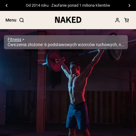
Darmowa wysyłka przy zamówieniach powyżej 99 USD
Menu
Fitness
Ćwiczenia złożone: 6 podstawowych wzorców ruchowych, na których warto oprzeć swoje treningi
Popularne wyszukiwania
”Protein Powder“
”Overnight Oats“
”Vegan protein“
”Collagen“
”Micellar Casein“
ODŻYWKI BIAŁKOWE
Bestsellery
Białko grochu
Odżywka Białkowa z Serwatki z mleka
krów karmionych trawą