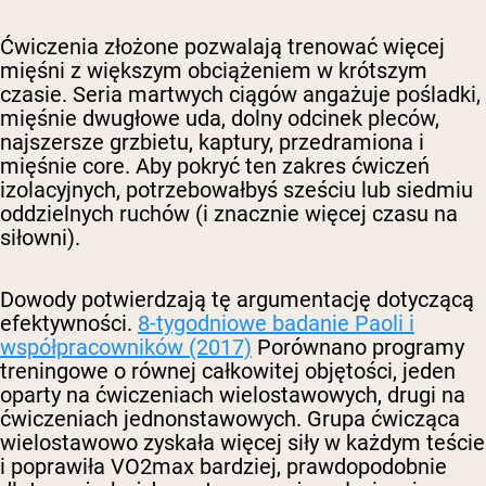
Ćwiczenia złożone pozwalają trenować więcej
mięśni z większym obciążeniem w krótszym
czasie. Seria martwych ciągów angażuje pośladki,
mięśnie dwugłowe uda, dolny odcinek pleców,
najszersze grzbietu, kaptury, przedramiona i
mięśnie core. Aby pokryć ten zakres ćwiczeń
izolacyjnych, potrzebowałbyś sześciu lub siedmiu
oddzielnych ruchów (i znacznie więcej czasu na
siłowni).
Dowody potwierdzają tę argumentację dotyczącą
efektywności.
8-tygodniowe badanie Paoli i
współpracowników (2017)
Porównano programy
treningowe o równej całkowitej objętości, jeden
oparty na ćwiczeniach wielostawowych, drugi na
ćwiczeniach jednonstawowych. Grupa ćwicząca
wielostawowo zyskała więcej siły w każdym teście
i poprawiła VO2max bardziej, prawdopodobnie