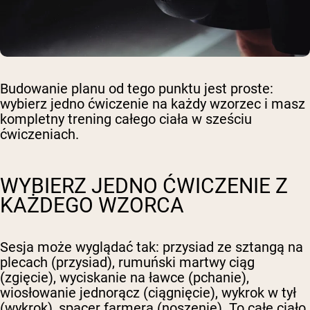
Budowanie planu od tego punktu jest proste:
wybierz jedno ćwiczenie na każdy wzorzec i masz
kompletny trening całego ciała w sześciu
ćwiczeniach.
WYBIERZ JEDNO ĆWICZENIE Z
KAŻDEGO WZORCA
Sesja może wyglądać tak: przysiad ze sztangą na
plecach (przysiad), rumuński martwy ciąg
(zgięcie), wyciskanie na ławce (pchanie),
wiosłowanie jednorącz (ciągnięcie), wykrok w tył
(wykrok), spacer farmera (noszenie). To całe ciało