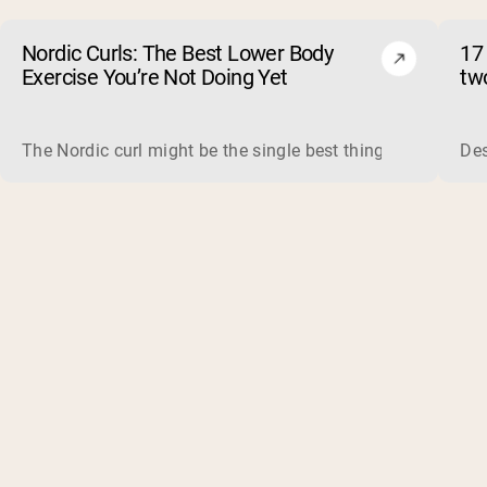
Nordic Curls: The Best Lower Body
17
Exercise You’re Not Doing Yet
tw
The Nordic curl might be the single best thing you can do f
Des