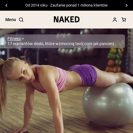
Darmowa wysyłka przy zamówieniach powyżej 99 USD
Menu
Fitness
17 wariantów deski, które wzmocnią twój core jak pancerz
Popularne wyszukiwania
”Protein Powder“
”Overnight Oats“
”Vegan protein“
”Collagen“
”Micellar Casein“
ODŻYWKI BIAŁKOWE
Bestsellery
Białko grochu
Odżywka Białkowa z Serwatki z mleka
krów karmionych trawą