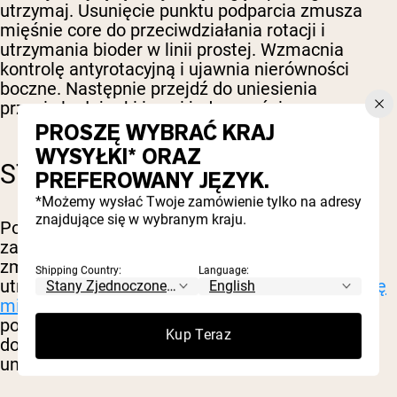
utrzymaj. Usunięcie punktu podparcia zmusza
mięśnie core do przeciwdziałania rotacji i
utrzymania bioder w linii prostej. Wzmacnia
kontrolę antyrotacyjną i ujawnia nierówności
boczne. Następnie przejdź do uniesienia
przeciwległej ręki i nogi jednocześnie.
PROSZĘ WYBRAĆ KRAJ
WYSYŁKI* ORAZ
STABILITY BALL PLANK
PREFEROWANY JĘZYK.
*Możemy wysłać Twoje zamówienie tylko na adresy
znajdujące się w wybranym kraju.
Połóż przedramiona na piłce stabilizacyjnej
zamiast na podłodze. Niestabilna powierzchnia
zmusza mięśnie core do większej pracy, aby
Shipping Country:
Language:
utrzymać piłkę w miejscu, co
zwiększa aktywację
mięśni core
w porównaniu ze stabilną deską na
podłodze. Dobre do zwiększenia trudności bez
Kup Teraz
dodawania obciążenia lub czasu. Możesz też
unieść stopy na piłce.