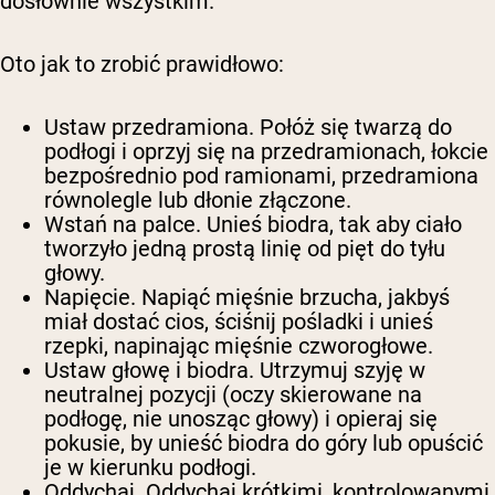
dosłownie wszystkim.
Oto jak to zrobić prawidłowo:
Ustaw przedramiona.
Połóż się twarzą do
podłogi i oprzyj się na przedramionach, łokcie
bezpośrednio pod ramionami, przedramiona
równolegle lub dłonie złączone.
Wstań na palce.
Unieś biodra, tak aby ciało
tworzyło jedną prostą linię od pięt do tyłu
głowy.
Napięcie.
Napiąć mięśnie brzucha, jakbyś
miał dostać cios, ściśnij pośladki i unieś
rzepki, napinając mięśnie czworogłowe.
Ustaw głowę i biodra.
Utrzymuj szyję w
neutralnej pozycji (oczy skierowane na
podłogę, nie unosząc głowy) i opieraj się
pokusie, by unieść biodra do góry lub opuścić
je w kierunku podłogi.
Oddychaj.
Oddychaj krótkimi, kontrolowanymi