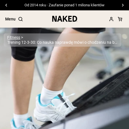
Darmowa wysyłka przy zamówieniach powyżej 99 USD
Menu
Fitness
Trening 12-3-30: Co nauka naprawdę mówi o chodzeniu na bieżni po nachyleniu
Popularne wyszukiwania
”Protein Powder“
”Overnight Oats“
”Vegan protein“
”Collagen“
”Micellar Casein“
ODŻYWKI BIAŁKOWE
Bestsellery
Białko grochu
Odżywka Białkowa z Serwatki z mleka
krów karmionych trawą