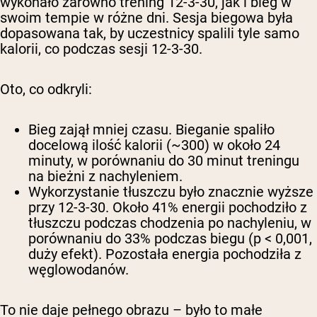
wykonało zarówno trening 12-3-30, jak i bieg w
swoim tempie w różne dni. Sesja biegowa była
dopasowana tak, by uczestnicy spalili tyle samo
kalorii, co podczas sesji 12-3-30.
Oto, co odkryli:
Bieg zajął mniej czasu.
Bieganie spaliło
docelową ilość kalorii (~300) w około 24
minuty, w porównaniu do 30 minut treningu
na bieżni z nachyleniem.
Wykorzystanie tłuszczu było znacznie wyższe
przy 12-3-30.
Około 41% energii pochodziło z
tłuszczu podczas chodzenia po nachyleniu, w
porównaniu do 33% podczas biegu (p < 0,001,
duży efekt). Pozostała energia pochodziła z
węglowodanów.
To nie daje pełnego obrazu – było to małe