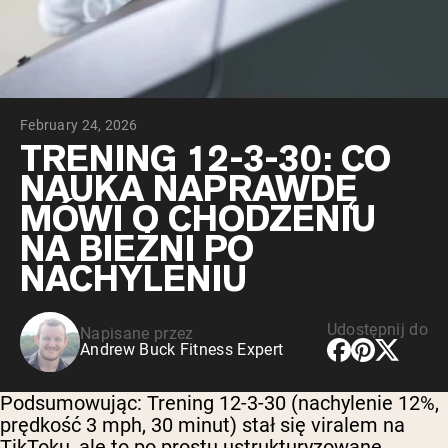
Peptydy kolagenowe
Czekoladowa serwatka z mleka krów
karmionych trawą
Serwatka z trawy karmionej wanilią
Serwatka z mleka krów karmionych
trawą
Shop All Odżywki Białkowe
February 24, 2026
TRENING 12-3-30: CO
WEGAŃSKIE ODŻYWKI
Bestsellery
NAUKA NAPRAWDĘ
BIAŁKOWE
MÓWI O CHODZENIU
Białko grochu
NA BIEŻNI PO
NACHYLENIU
Udostępnij do
Napisane przez
Andrew Buck Fitness Expert
Shop All Wegańskie Odżywki Białkowe
Podsumowując:
Trening 12-3-30 (nachylenie 12%,
prędkość 3 mph, 30 minut) stał się viralem na
TikToku, ale to po prostu ustrukturyzowane