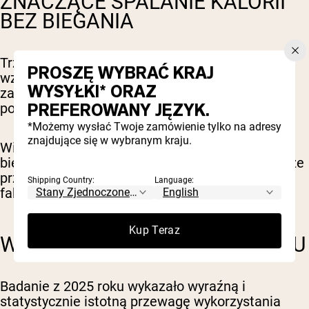
ZNACZĄCE SPALANIE KALORII
BEZ BIEGANIA
Trzydzieści minut chodzenia po stromym
PROSZĘ WYBRAĆ KRAJ
wzniesieniu spala około 250-350 kalorii, w
WYSYŁKI* ORAZ
zależności od masy ciała, co plasuje to na
PREFEROWANY JĘZYK.
poziomie umiarkowanego biegu.
*Możemy wysłać Twoje zamówienie tylko na adresy
znajdujące się w wybranym kraju.
Wiele osób ma problem, by zmotywować się do
biegania. Chodzenie po nachylonym terenie może
przynieść podobne korzyści, ale w formie, którą
Shipping Country:
Language:
faktycznie utrzymasz.
Kup Teraz
WYŻSZA UTLENIANIE TŁUSZCZU
Badanie z 2025 roku wykazało wyraźną i
statystycznie istotną przewagę wykorzystania