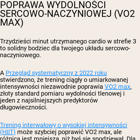
POPRAWA WYDOLNOŚCI
SERCOWO-NACZYNIOWEJ (VO2
MAX)
Trzydzieści minut utrzymanego cardio w strefie 3
to solidny bodziec dla twojego układu sercowo-
naczyniowego.
A
Przegląd systematyczny z 2022 roku
stwierdzono, że trening ciągły o umiarkowanej
intensywności niezawodnie poprawia
VO2 max
,
złoty standard pomiaru wydolności tlenowej i
jeden z najsilniejszych predyktorów
długowieczności.
Trening interwałowy o wysokiej intensywności
(HIIT)
może szybciej poprawić VO2 max, ale
różnica jest mniejsza, niż byś się spodziewał. Dla