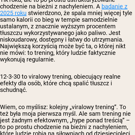
chodzenie na bieżni z nachyleniem. A
badanie z
2025 roku
stwierdzono, że spala mniej więcej tyle
samo kalorii co bieg w tempie samodzielnie
ustalanym, z znacznie wyższym procentem
tłuszczu wykorzystywanego jako paliwo. Jest
niskoudarowy, dostępny i łatwy do utrzymania.
Największą korzyścią może być ta, o której nikt
nie mówi: to trening, który ludzie faktycznie
wykonują regularnie.
12-3-30 to viralowy trening, obiecujący realne
efekty dla osób, które chcą spalić tłuszcz i
schudnąć.
Wiem, co myślisz: kolejny „viralowy trening”. To
też była moja pierwsza myśl. Ale sam trening nie
jest żadnym efektownym, „hype ponad treścią” –
to po prostu chodzenie na bieżni z nachyleniem,
które ludzie robią na siłowniach od dziesięcioleci.