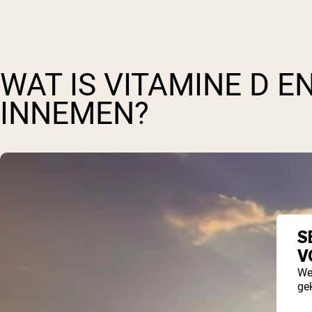
WAT IS VITAMINE D E
INNEMEN?
S
V
We
ge