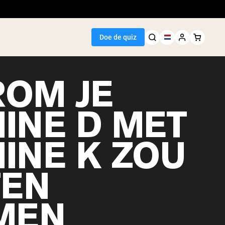
Doe de quiz
OM JE
MINE D MET
Seller
MINE K ZOU
wit
EN
MEN
egan Protein