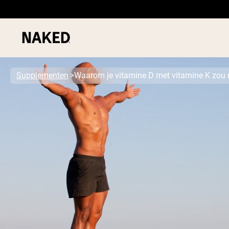
Supplementen
Waarom je vitamine D met vitamine K zou
PROTEIN
Populaire Zoektermen
”Protein Powder“
”Overnight Oats“
”Vegan protein“
”Collagen“
”Micellar Casein“