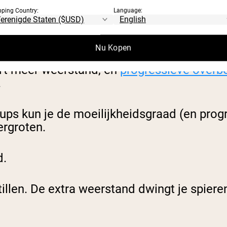
pping Country:
Language:
T EN POWER
Nu Kopen
ert meer weerstand, en
progressieve overbe
.
ups kun je de moeilijkheidsgraad (en prog
ergroten.
d.
 tillen. De extra weerstand dwingt je spier