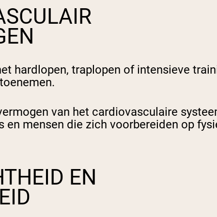
ASCULAIR
GEN
et hardlopen, traplopen of intensieve trai
e toenemen.
gsvermogen van het cardiovasculaire syste
 en mensen die zich voorbereiden op fysie
THEID EN
EID