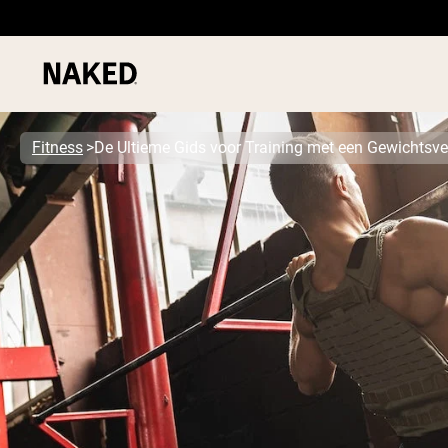
Fitness
De Ultieme Gids voor Training met een Gewichtsve
PROTEIN
Populaire Zoektermen
”Protein Powder“
”Overnight Oats“
”Vegan protein“
”Collagen“
”Micellar Casein“