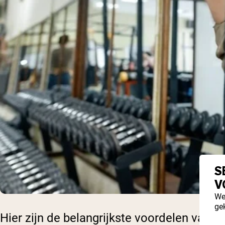
S
V
We
ge
Hier zijn de belangrijkste voordelen van he