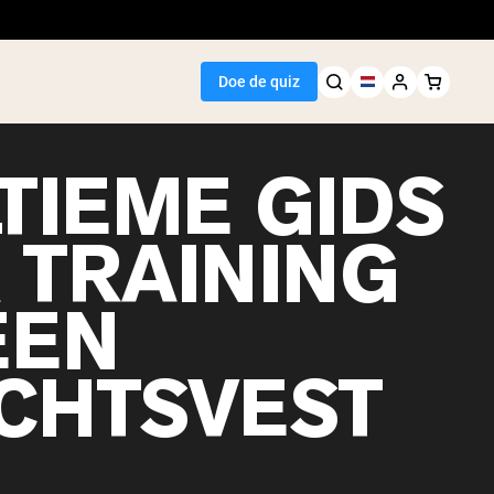
Doe de quiz
TIEME GIDS
 TRAINING
Seller
EEN
wit
CHTSVEST
egan Protein