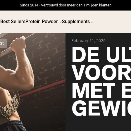
Sinds 2014 · Vertrouwd door meer dan 1 miljoen klanten
Best Sellers
Protein Powder
Supplements
February 11, 2025
st
DE UL
VOOR
 POWDERS
VEGAN PROTEIN
Best Seller
Best 
MET 
Erwteneiwit
Erwtenei
Grasgevoerd Wei Eiwit
Poeder
GEWI
Collageenpeptiden
Chocolade
Grasgevoerde Wei
Vanille grasgevoerde
wei
Weidegevoerde wei
Shop All V
Shop All Protein Powders