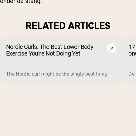
onder de stang.
RELATED ARTICLES
Nordic Curls: The Best Lower Body
17
Exercise You’re Not Doing Yet
on
The Nordic curl might be the single best thing you can do f
De 