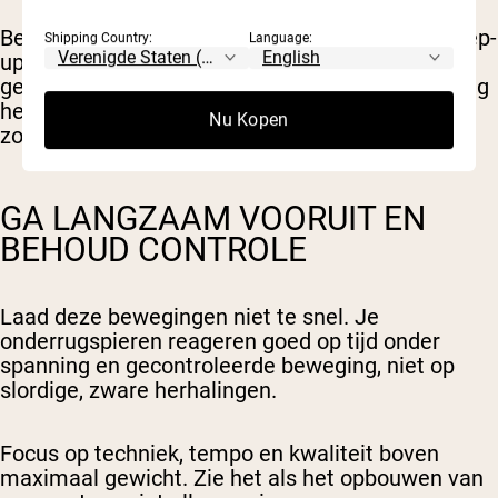
Bewegingen zoals heupstoten, bilbruggen en step-
Shipping Country:
Language:
ups helpen je achterste keten te versterken en
geven je onderrug de ondersteuning die het nodig
heeft, vooral tijdens heupgerichte oefeningen
Nu Kopen
zoals deadlifts en cleans.
GA LANGZAAM VOORUIT EN
BEHOUD CONTROLE
Laad deze bewegingen niet te snel. Je
onderrugspieren reageren goed op tijd onder
spanning en gecontroleerde beweging, niet op
slordige, zware herhalingen.
Focus op techniek, tempo en kwaliteit boven
maximaal gewicht. Zie het als het opbouwen van