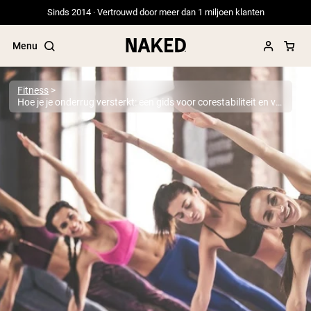
Sinds 2014 · Vertrouwd door meer dan 1 miljoen klanten
Menu
Fitness
Hoe je je onderrug versterkt: een gids voor corestabiliteit en veerkracht
Populaire Zoektermen
”Protein Powder“
”Overnight Oats“
”Vegan protein“
”Collagen“
”Micellar Casein“
PROTEIN POWDERS
Best Seller
Erwteneiwit
Grasgevoerd Wei Eiwit Poeder
Collageenpeptiden