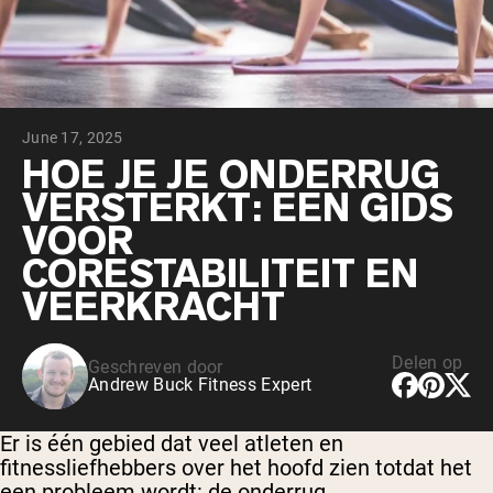
Chocolade Grasgevoerde Wei
Vanille grasgevoerde wei
Weidegevoerde wei
Shop All Protein Powders
June 17, 2025
VEGAN PROTEIN
Best Seller
HOE JE JE ONDERRUG
Erwteneiwit
VERSTERKT: EEN GIDS
VOOR
CORESTABILITEIT EN
VEERKRACHT
Shop All Vegan Protein
Delen op
Geschreven door
Andrew Buck Fitness Expert
Er is één gebied dat veel atleten en
fitnessliefhebbers over het hoofd zien totdat het
een probleem wordt: de onderrug.