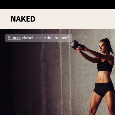
Fitness
Moet je elke dag trainen?
PROTEIN
Populaire Zoektermen
”Protein Powder“
”Overnight Oats“
”Vegan protein“
”Collagen“
”Micellar Casein“