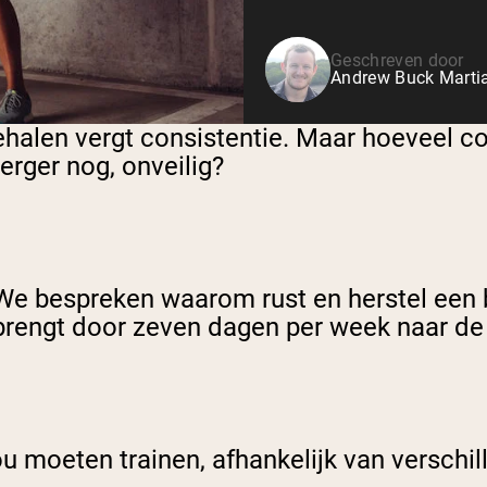
Geschreven door
Andrew Buck Martia
halen vergt consistentie. Maar hoeveel co
 erger nog, onveilig?
 We bespreken waarom rust en herstel een b
r brengt door zeven dagen per week naar de
u moeten trainen, afhankelijk van verschil