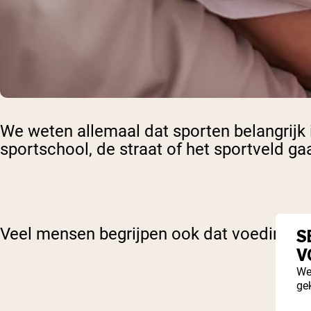
We weten allemaal dat sporten belangrijk i
sportschool, de straat of het sportveld g
Veel mensen begrijpen ook dat voeding een
S
V
We
ge