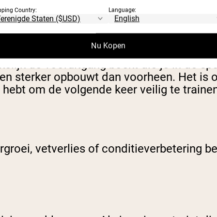
ngrijk is als training en voeding - herstel.
pping Country:
Language:
Nu Kopen
lijk de vooruitgang boekt die je in de sp
 en sterker opbouwt dan voorheen. Het is 
t hebt om de volgende keer veilig te trainen
ergroei, vetverlies of conditieverbetering b