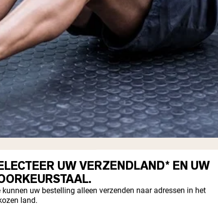
weging.
ELECTEER UW VERZENDLAND* EN UW
OORKEURSTAAL.
n knieën en voeten plat op de grond.
 kunnen uw bestelling alleen verzenden naar adressen in het
kozen land.
chteren zodat je wervelkolom recht is, terw
aden).