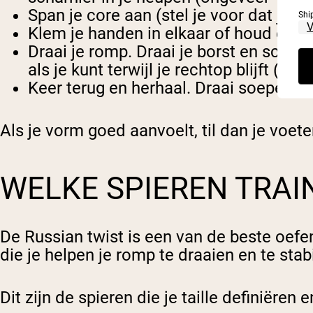
Span je core aan (stel je voor dat je je
Shi
Klem je handen in elkaar of houd een g
Draai je romp. Draai je borst en schou
als je kunt terwijl je rechtop blijft (val
Keer terug en herhaal. Draai soepel n
Als je vorm goed aanvoelt, til dan je voet
WELKE SPIEREN TRAI
De Russian twist is een van de beste oefen
die je helpen je romp te draaien en te stab
Dit zijn de spieren die je taille definiëren