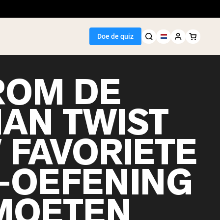
Doe de quiz
OM DE
IAN TWIST
Seller
 FAVORIETE
wit
-OEFENING
MOETEN
egan Protein