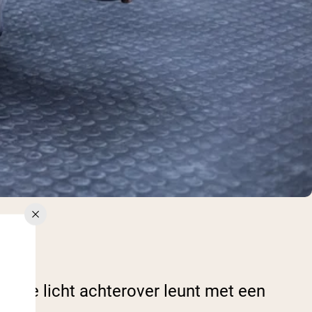
ijl je licht achterover leunt met een