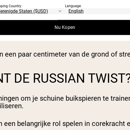
 voorbereidt op een lichte stoot in je buik).
pping Country:
Language:
ewicht voor je vast.
ders samen naar één kant, houd je armen vo
Nu Kopen
 niet in elkaar en draai niet vanuit je onderru
aar de andere kant in dezelfde gecontrole
en een paar centimeter van de grond of str
NT DE RUSSIAN TWIST
ingen om je schuine buikspieren te trainen
iliseren.
 en een belangrijke rol spelen in corekracht