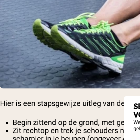
Hier is een stapsgewijze uitleg van de be
S
V
Begin zittend op de grond, met geboge
We
ge
Zit rechtop en trek je schouders naar a
scharnier in je heupen (ongeveer 45 gr