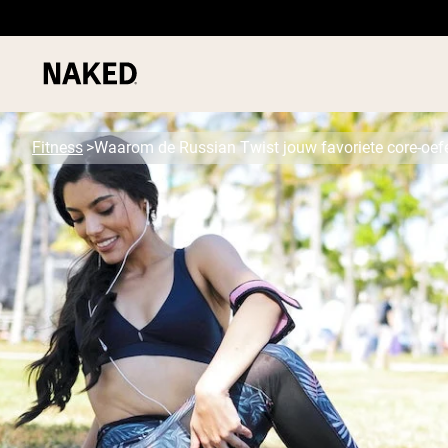
Fitness
Waarom de Russian Twist jouw favoriete core-oef
PROTEIN
Populaire Zoektermen
”Protein Powder“
”Overnight Oats“
”Vegan protein“
”Collagen“
”Micellar Casein“