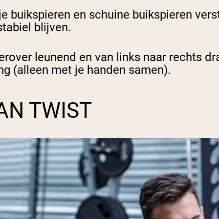
je buikspieren en schuine buikspieren verst
tabiel blijven.
terover leunend en van links naar rechts d
ng (alleen met je handen samen).
AN TWIST