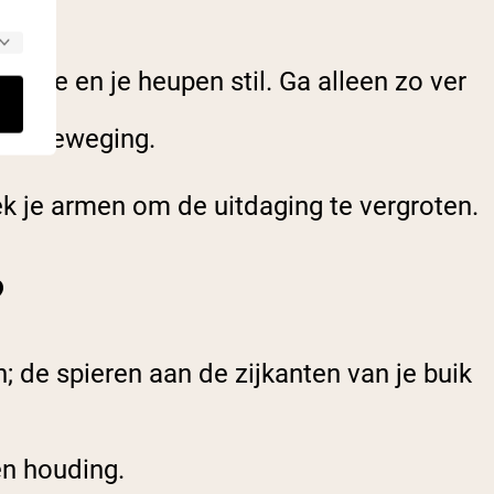
or je en je heupen stil. Ga alleen zo ver
g).
erde beweging.
ek je armen om de uitdaging te vergroten.
?
; de spieren aan de zijkanten van je buik
 en houding.