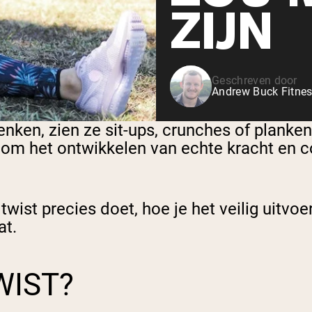
ZIJN
Geschreven door
Andrew Buck Fitnes
ken, zien ze sit-ups, crunches of planken
at om het ontwikkelen van echte kracht en c
wist precies doet, hoe je het veilig uitvoer
at.
WIST?