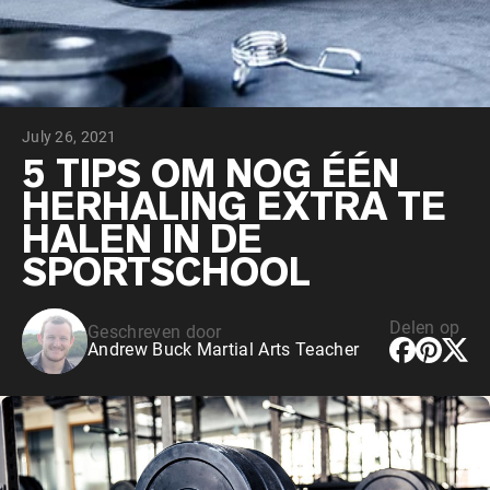
Chocolade Grasgevoerde Wei
Vanille grasgevoerde wei
Weidegevoerde wei
Shop All Protein Powders
July 26, 2021
VEGAN PROTEIN
Best Seller
5 TIPS OM NOG ÉÉN
Erwteneiwit
HERHALING EXTRA TE
HALEN IN DE
SPORTSCHOOL
Delen op
Geschreven door
Shop All Vegan Protein
Andrew Buck Martial Arts Teacher