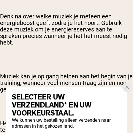
Denk na over welke muziek je meteen een
energieboost geeft zodra je het hoort. Gebruik
deze muziek om je energiereserves aan te
spreken precies wanneer je het het meest nodig
hebt.
Muziek kan je op gang helpen aan het begin van je
training, wanneer veel mensen traag zijn en nog
geen momentum hebben.
SELECTEER UW
VERZENDLAND* EN UW
VOORKEURSTAAL.
We kunnen uw bestelling alleen verzenden naar
Het kan je ook een tweede adem geven, vlak
adressen in het gekozen land.
tegen het einde wanneer je moeite hebt om je