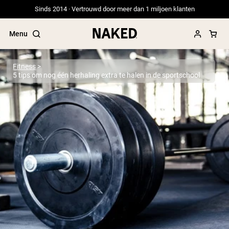
Sinds 2014 · Vertrouwd door meer dan 1 miljoen klanten
Menu
Fitness
5 tips om nog één herhaling extra te halen in de sportschool
Populaire Zoektermen
”Protein Powder“
”Overnight Oats“
”Vegan protein“
”Collagen“
”Micellar Casein“
PROTEIN POWDERS
Best Seller
Erwteneiwit
Grasgevoerd Wei Eiwit Poeder
Collageenpeptiden