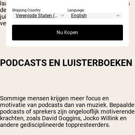
laatste paar herhalingen af te maken. Meestal is
deze barrière meer mentaal dan fysiek, dus de
Shipping Country:
Language:
juiste motivatie en mentale energie kunnen het
verschil maken.
Nu Kopen
PODCASTS EN LUISTERBOEKEN
Sommige mensen krijgen meer focus en
motivatie van podcasts dan van muziek. Bepaalde
podcasts of sprekers zijn ongelooflijk motiverende
krachten, zoals David Goggins, Jocko Willink en
andere gedisciplineerde toppresteerders.