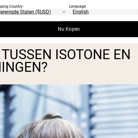
pping Country:
Language:
as maaien of een hek schilderen, tellen waa
Nu Kopen
 TUSSEN ISOTONE EN
NINGEN?