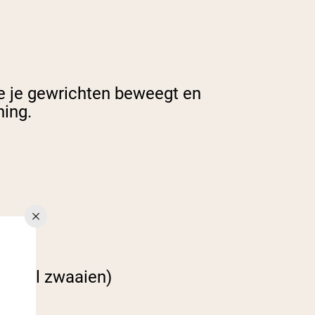
je je gewrichten beweegt en
ning.
ups)
nuppel zwaaien)