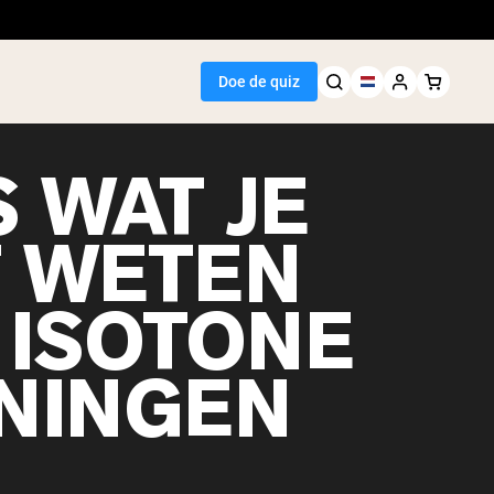
Doe de quiz
 WAT JE
 WETEN
Seller
 ISOTONE
wit
NINGEN
egan Protein