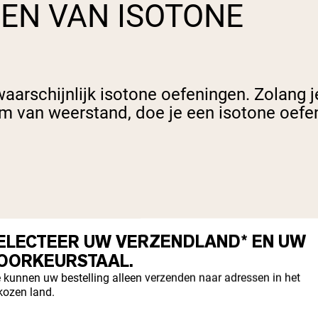
EN VAN ISOTONE
waarschijnlijk isotone oefeningen. Zolang 
rm van weerstand, doe je een isotone oefe
ELECTEER UW VERZENDLAND* EN UW
rls, bankdrukken, deadlifts, squats, pull-
OORKEURSTAAL.
wemmen, fietsen)
stoot uitdelen, een voetbal gooien, een k
 kunnen uw bestelling alleen verzenden naar adressen in het
kozen land.