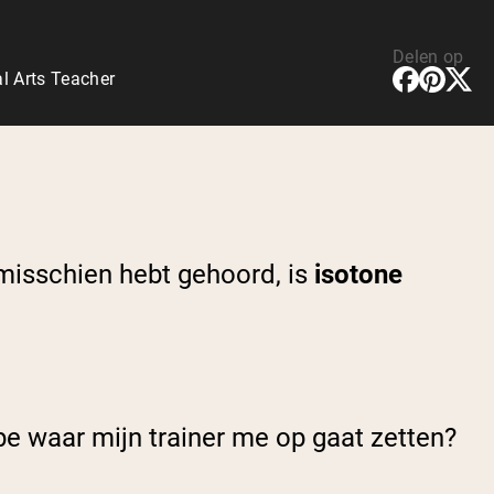
Delen op
l Arts Teacher
 misschien hebt gehoord, is
isotone
ype waar mijn trainer me op gaat zetten?