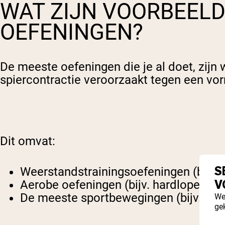
WAT ZIJN VOORBEELD
OEFENINGEN?
De meeste oefeningen die je al doet, zijn 
spiercontractie veroorzaakt tegen een vo
Dit omvat:
S
Weerstandstrainingsoefeningen (bijv. cu
V
Aerobe oefeningen (bijv. hardlopen, z
De meeste sportbewegingen (bijv. een 
We
ge