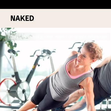
Fitness
Alles wat je moet weten over isotone oefeningen
PROTEIN
Populaire Zoektermen
”Protein Powder“
”Overnight Oats“
”Vegan protein“
”Collagen“
”Micellar Casein“