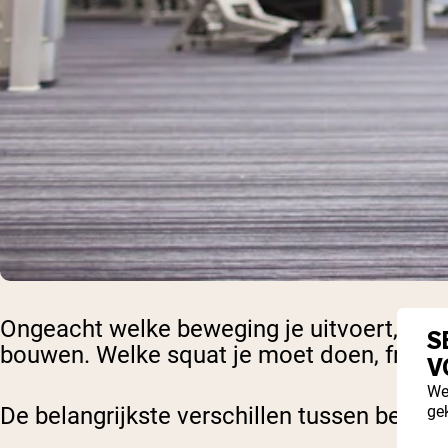
Ongeacht welke beweging je uitvoert, kan 
S
bouwen. Welke squat je moet doen, front o
V
We
ge
De belangrijkste verschillen tussen beide 