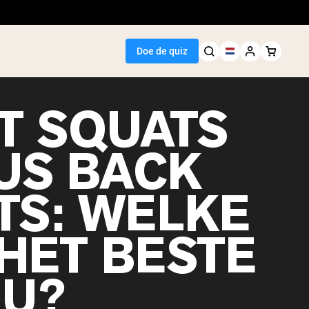
Doe de quiz
T SQUATS
US BACK
Seller
TS: WELKE
wit
 HET BESTE
OU?
egan Protein