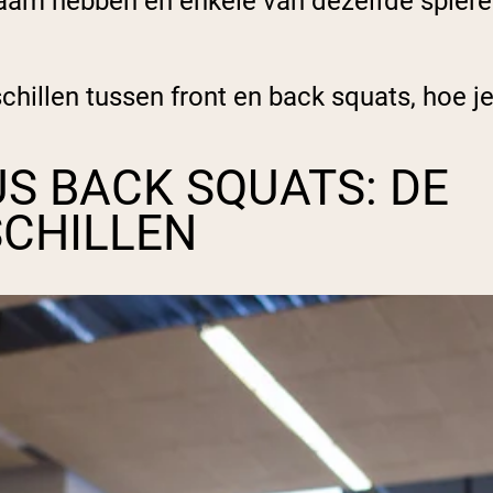
am hebben en enkele van dezelfde spieren g
chillen tussen front en back squats, hoe j
S BACK SQUATS: DE
SCHILLEN