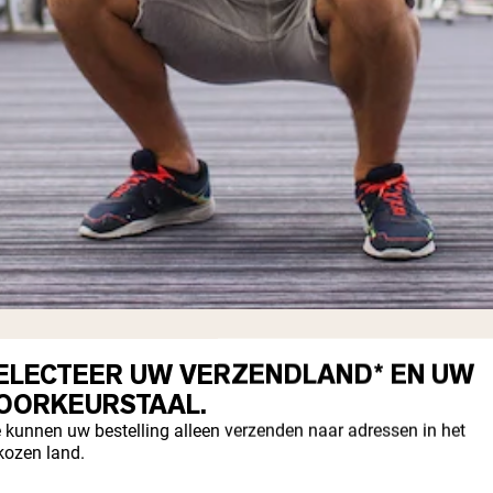
elke soort squat of squatvariatie je helpe
ELECTEER UW VERZENDLAND* EN UW
f back, hangt af van je doelen.
OORKEURSTAAL.
 kunnen uw bestelling alleen verzenden naar adressen in het
kozen land.
squats zitten in de positie van de halterst