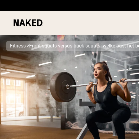
Fitness
Front squats versus back squats: welke past het be
PROTEIN
Populaire Zoektermen
”Protein Powder“
”Overnight Oats“
”Vegan protein“
”Collagen“
”Micellar Casein“