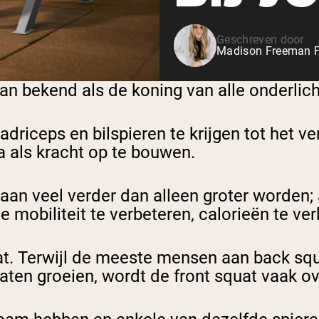
Geschreven door
Madison Freeman F
staan bekend als de koning van alle onderl
driceps en bilspieren te krijgen tot het ve
 als kracht op te bouwen.
aan veel verder dan alleen groter worden;
je mobiliteit te verbeteren, calorieën te v
gaat. Terwijl de meeste mensen aan back s
laten groeien, wordt de front squat vaak o