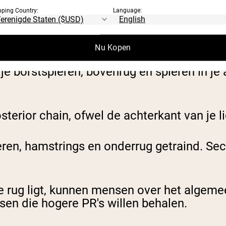
pping Country:
Language:
zoals de naam al zegt op de voorkant van je 
Nu Kopen
aar werkt ook je core, bilspieren en hamstr
ok je borstspieren, bovenrug en spieren in 
sterior chain, ofwel de achterkant van je 
eren, hamstrings en onderrug getraind. Sec
e rug ligt, kunnen mensen over het algeme
sen die hogere PR's willen behalen.