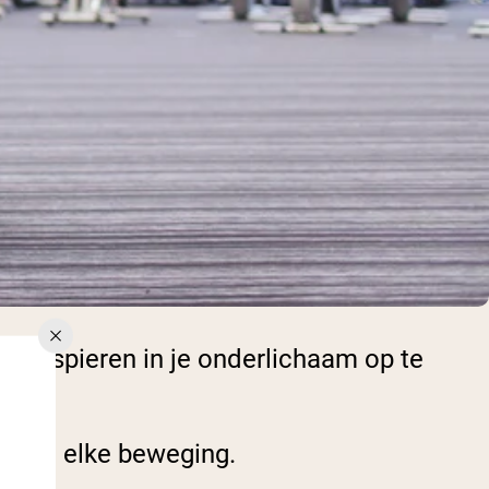
n om spieren in je onderlichaam op te
ang bij elke beweging.