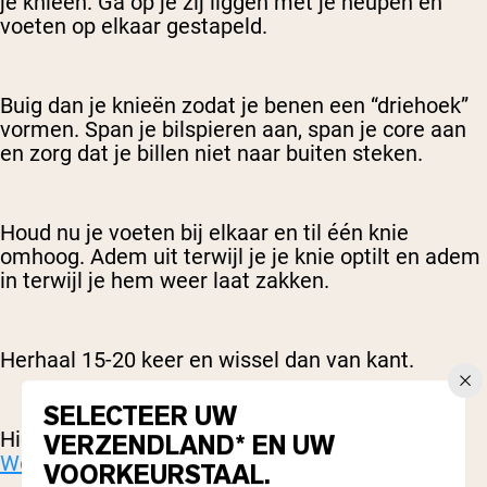
je knieën. Ga op je zij liggen met je heupen en
voeten op elkaar gestapeld.
Buig dan je knieën zodat je benen een “driehoek”
vormen. Span je bilspieren aan, span je core aan
en zorg dat je billen niet naar buiten steken.
Houd nu je voeten bij elkaar en til één knie
omhoog. Adem uit terwijl je je knie optilt en adem
in terwijl je hem weer laat zakken.
Herhaal 15-20 keer en wissel dan van kant.
SELECTEER UW
Hier is een nuttige video van het
Ohio State
VERZENDLAND* EN UW
Wexner Medical Center
.
VOORKEURSTAAL.