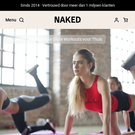
Sinds 2014 · Vertrouwd door meer dan 1 miljoen klanten
Menu
Fitness
4 Gemakkelijke Glute Workouts voor Thuis
Populaire Zoektermen
”Protein Powder“
”Overnight Oats“
”Vegan protein“
”Collagen“
”Micellar Casein“
PROTEIN POWDERS
Best Seller
Erwteneiwit
Grasgevoerd Wei Eiwit Poeder
Collageenpeptiden