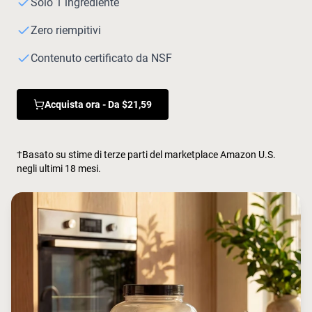
Solo 1 ingrediente
Polvere di proteine di capra
Caseina micellare
Incrementatore di massa
Zero riempitivi
Caffè Proteico
Contenuto certificato da NSF
Shop All Protein Powders
VEGAN PROTEIN
Best Seller
Acquista ora - Da $21,59
Proteina di piselli
Burro di arachidi
Polvere di proteine di semi
Proteine di riso biologiche
†Basato su stime di terze parti del marketplace Amazon U.S.
Frullati proteici
negli ultimi 18 mesi.
Incrementatore di peso vegano
Shop All Vegan Protein