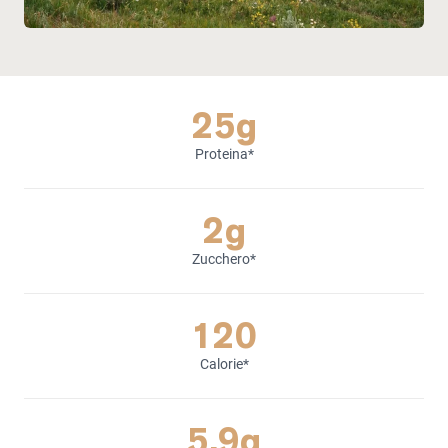
25g
Proteina*
2g
Zucchero*
120
Calorie*
5.9g