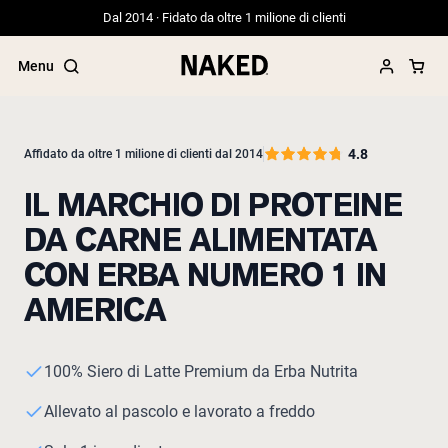
Dal 2014 · Fidato da oltre 1 milione di clienti
Menu
4.8
Affidato da oltre 1 milione di clienti dal 2014
IL MARCHIO DI PROTEINE
Termini di ricerca popolari
DA CARNE ALIMENTATA
”Protein Powder“
”Overnight Oats“
CON ERBA NUMERO 1 IN
”Vegan protein“
AMERICA
”Collagen“
”Micellar Casein“
PROTEIN POWDERS
Best Seller
100% Siero di Latte Premium da Erba Nutrita
Siero di latte da bovini alimentati a erba
Allevato al pascolo e lavorato a freddo
Isolato di siero di latte da bovini
alimentati a erba