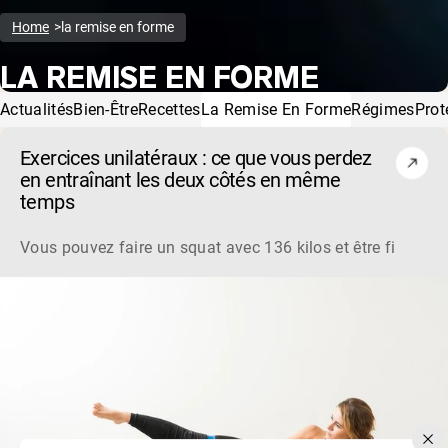
Home
la remise en forme
LA REMISE EN FORME
Actualités
Bien-Être
Recettes
La Remise En Forme
Régimes
Prot
Exercices unilatéraux : ce que vous perdez
en entraînant les deux côtés en même
temps
Vous pouvez faire un squat avec 136 kilos et être fier de la