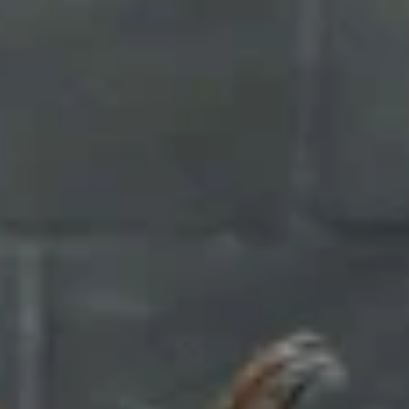
Whey au chocolat issu de vaches
nourries à l'herbe
Whey de lait de vache nourrie à l'herbe à
la vanille
Whey de vache nourrie à l'herbe
Shop All Protéines En Poudre
PROTÉINES VÉGANES
Meilleure Vente
Protéine de pois
Shop All Protéines Véganes