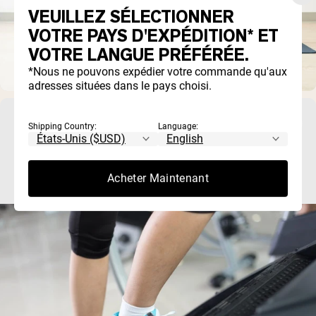
VEUILLEZ SÉLECTIONNER
VOTRE PAYS D'EXPÉDITION* ET
VOTRE LANGUE PRÉFÉRÉE.
*Nous ne pouvons expédier votre commande qu'aux
adresses situées dans le pays choisi.
L'entraînement 12-3-30 : Ce que la science dit
Shipping Country:
Language:
réellement sur la marche sur tapis roulant en
pente
Acheter Maintenant
En résumé : L'entraînement 12-3-30 (12 % d'inclinaison, 3 m