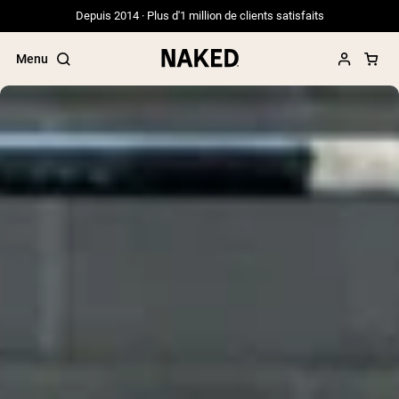
Depuis 2014 · Plus d'1 million de clients satisfaits
Menu
Termes de recherche populaires
”Protein Powder“
”Overnight Oats“
”Vegan protein“
”Collagen“
”Micellar Casein“
PROTÉINES EN POUDRE
Meilleure Vente
Protéine de pois
Protéine de Whey en Poudre
Peptides de collagène