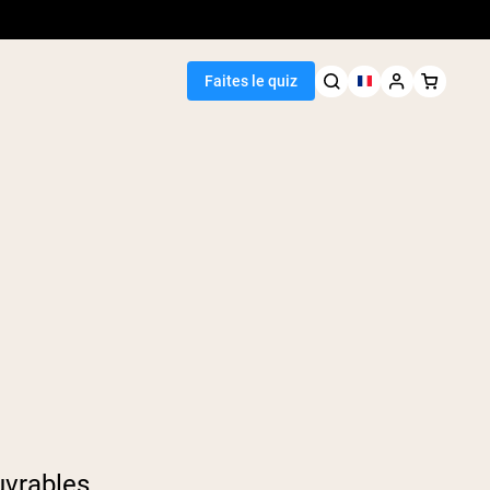
Faites le quiz
Meilleure Vente
de pois
uvrables.