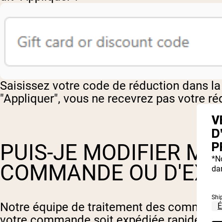
Saisissez votre code de réduction dans la 
"Appliquer", vous ne recevrez pas votre ré
V
D
P
PUIS-JE MODIFIER M
*N
COMMANDE OU D'EXPÉ
dan
Shi
Notre équipe de traitement des commande
votre commande soit expédiée rapidemen