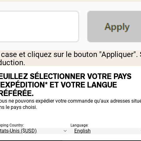
case et cliquez sur le bouton "Appliquer". 
duction.
EUILLEZ SÉLECTIONNER VOTRE PAYS
'EXPÉDITION* ET VOTRE LANGUE
RÉFÉRÉE.
ON ADRESSE DE
ous ne pouvons expédier votre commande qu'aux adresses situ
DITION ?
s le pays choisi.
pping Country:
Language:
s envoie rapidement les commandes entran
t.