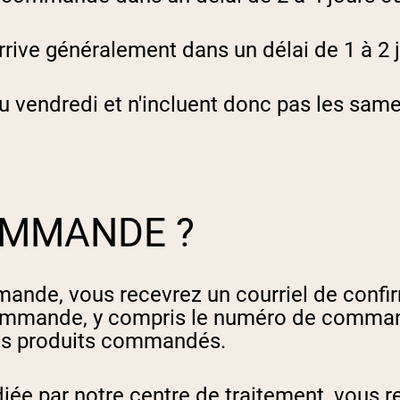
Shop All P
vanille
Whey de vache nourrie à
l'herbe
ive généralement dans un délai de 1 à 2 j
Shop All Protéines En Poudre
u vendredi et n'incluent donc pas les samed
OMMANDE ?
mande, vous recevrez un courriel de conf
commande, y compris le numéro de commande
 les produits commandés.
ée par notre centre de traitement, vous r