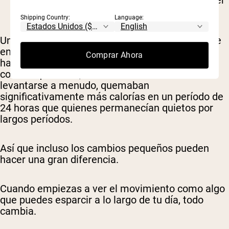
tu metabolismo más activo durante el día.
Shipping Country:
Language:
Un estudio en
Investigación sobre la obesidad
se
encontró que las personas que frecuentemente
Comprar Ahora
hacían movimientos pequeños y espontáneos,
como inquietarse, caminar de un lado a otro o
levantarse a menudo, quemaban
significativamente más calorías en un período de
24 horas que quienes permanecían quietos por
largos períodos.
Así que incluso los cambios pequeños pueden
hacer una gran diferencia.
Cuando empiezas a ver el movimiento como algo
que puedes esparcir a lo largo de tu día, todo
cambia.