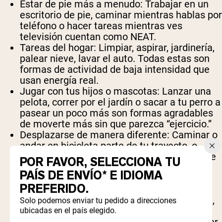
Estar de pie más a menudo:
Trabajar en un
escritorio de pie, caminar mientras hablas por
teléfono o hacer tareas mientras ves
televisión cuentan como NEAT.
Tareas del hogar:
Limpiar, aspirar, jardinería,
palear nieve, lavar el auto. Todas estas son
formas de actividad de baja intensidad que
usan energía real.
Jugar con tus hijos o mascotas:
Lanzar una
pelota, correr por el jardín o sacar a tu perro a
pasear un poco más son formas agradables
de moverte más sin que parezca “ejercicio.”
Desplazarse de manera diferente:
Caminar o
andar en bicicleta parte de tu trayecto, o
bajarte del autobús una parada antes, puede
POR FAVOR, SELECCIONA TU
ser una forma fácil de incorporar más
PAÍS DE ENVÍO* E IDIOMA
movimiento.
PREFERIDO.
Inquietud y cambios de postura:
Incluso
movimientos pequeños como golpear el pie,
Solo podemos enviar tu pedido a direcciones
cambiar de posición en el asiento o
ubicadas en el país elegido.
levantarse para estirarse ayudan a mantener