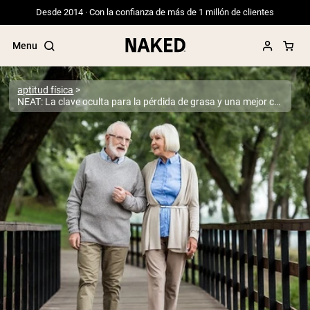
Desde 2014 · Con la confianza de más de 1 millón de clientes
Menu
aptitud física
NEAT: La clave oculta para la pérdida de grasa y una mejor composición corporal
Términos de Búsqueda Populares
”Protein Powder“
”Overnight Oats“
”Vegan protein“
”Collagen“
”Micellar Casein“