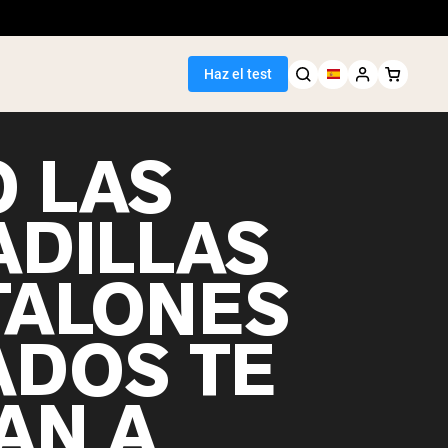
Haz el test
 LAS
ADILLAS
TALONES
ADOS TE
AN A