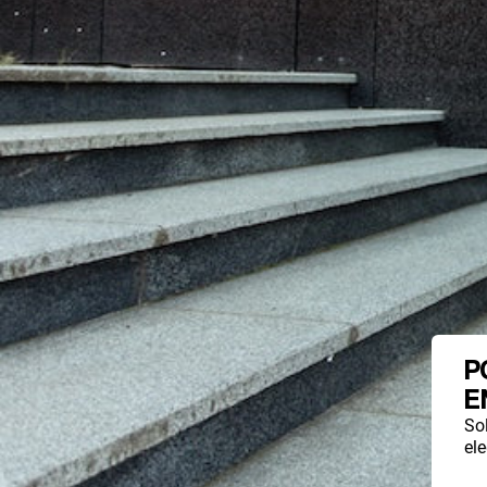
P
E
So
ele