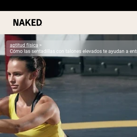
aptitud física
Términos de Búsqueda Populares
”Protein Powder“
”Overnight Oats“
”Vegan protein“
”Collagen“
”Micellar Casein“