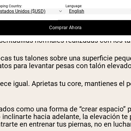
pping Country:
Language:
Comprar Ahora
sentadillas normales realizadas con los t
ocas tus talones sobre una superficie peq
atos para levantar pesas con talón elevad
ce igual. Aprietas tu core, mantienes el p
evados como una forma de “crear espacio”
 o inclinarte hacia adelante, la elevación
arte en entrenar tus piernas, no en luchar