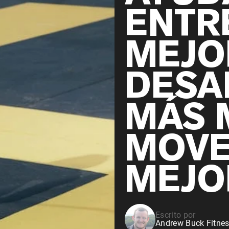
ENTR
MEJO
DESA
MÁS 
MOVE
MEJO
Escrito por
Andrew Buck Fitnes