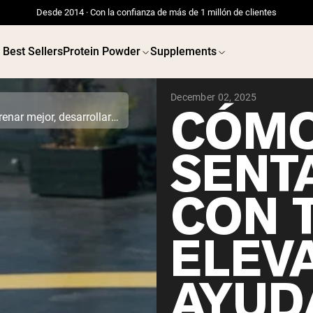
Desde 2014 · Con la confianza de más de 1 millón de clientes
Best Sellers
Protein Powder
Supplements
December 02, 2025
CÓMO
Cómo las sentadillas con talones elevados te ayudan a entrenar mejor, desarrollar más músculo y moverte con mejor forma
SENT
CON 
ELEV
AYUD