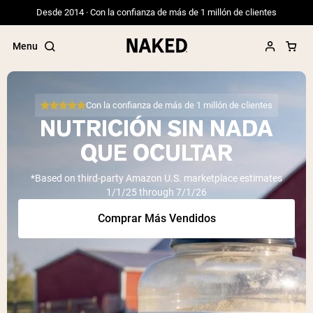
Desde 2014 · Con la confianza de más de 1 millón de clientes
Menu
Con la confianza de más de 1 millón de clientes
NUTRICIÓN SIN NADA
Términos de Búsqueda Populares
QUE OCULTAR
”Protein Powder“
*Based on third-party Amazon U.S. marketplace estimates
”Overnight Oats“
1/1/25 through 7/1/26
”Vegan protein“
”Collagen“
Comprar Más Vendidos
”Micellar Casein“