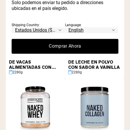
Solo podemos enviar tu pedido a direcciones
ubicadas en el país elegido.
Shipping Country:
Language:
Comprar Ahora
4.8 | 8001 reviews
4.8 | 8001 reviews
PROTEÍNA DE SUERO
PROTEÍNA DE SUERO
DE VACAS
DE LECHE EN POLVO
ALIMENTADAS CON
CON SABOR A VAINILLA
PASTO
2280g
2280g