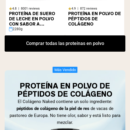
4.8 | 8001 reviews
4.9 | 872 reviews
PROTEÍNA DE SUERO
PROTEÍNA EN POLVO DE
DE LECHE EN POLVO
PÉPTIDOS DE
CON SABOR A
COLÁGENO
CHOCOLATE
2280g
Comprar todas las proteínas en polvo
Más Vendido
PROTEÍNA EN POLVO DE
PÉPTIDOS DE COLÁGENO
El Colágeno Naked contiene un solo ingrediente:
péptidos de colágeno de la piel de res
de vacas de
pastoreo de Europa. No tiene olor, sabor y está listo para
mezclar.