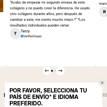
“Acabo de empezar mi segundo envase de este
marc
colágeno y no puedo creer la diferencia. He usado
R
otro colágeno durante años, pero después de
cambiar a este, me siento mucho mejor.*” *Los
resultados individuales pueden variar.
Terry
T
Verified buyer
POR FAVOR, SELECCIONA TU
PROTEÍNAS EN POLVO
ESENCIALES DIAR
PAÍS DE ENVÍO* E IDIOMA
PREFERIDO.
Best Seller