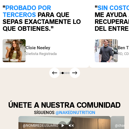
“
PROBADO POR
“
SIN COST
TERCEROS
PARA QUE
ME AYUDA
SEPAS EXACTAMENTE LO
RECUPERA
QUE OBTIENES.”
DEL ENTRE
Cloie Neeley
Ben T
Dietista Registrada
RD, C
ÚNETE A NUESTRA COMUNIDAD
SÍGUENOS
@NAKEDNUTRITION
@NOMBREDEUSUARIO
@charlex