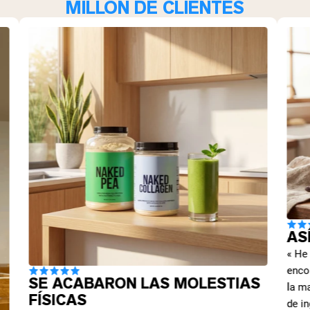
MILLÓN DE CLIENTES
AS
« He
enco
SE ACABARON LAS MOLESTIAS
la ma
FÍSICAS
de in