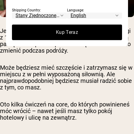
Shipping Country:
Language:
Jeśli zwykle wykonujesz intensywne split treningi
Kup Teraz
z 12 różnymi ćwiczeniami izolowanymi na każdą
partię ciała… prawdopodobnie będziesz musiał to
zmienić podczas podróży.
Może będziesz mieć szczęście i zatrzymasz się w
miejscu z w pełni wyposażoną siłownią. Ale
najprawdopodobniej będziesz musiał radzić sobie
z tym, co masz.
Oto kilka ćwiczeń na core, do których powinieneś
móc wrócić – nawet jeśli masz tylko pokój
hotelowy i ulicę na zewnątrz.