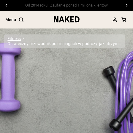
Darmowa wysyłka przy zamówieniach powyżej 99 USD
Menu
Fitness
Ostateczny przewodnik po treningach w podróży: jak utrzymać formę i rutynę podczas podróżowania
Popularne wyszukiwania
”Protein Powder“
”Overnight Oats“
”Vegan protein“
”Collagen“
”Micellar Casein“
ODŻYWKI BIAŁKOWE
Bestsellery
Białko grochu
Odżywka Białkowa z Serwatki z mleka
krów karmionych trawą