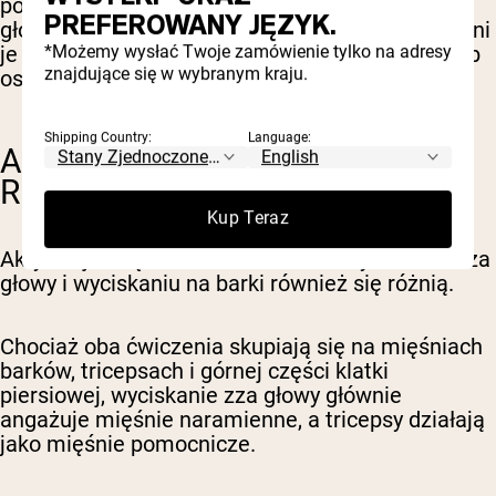
podczas treningu. Pomagają one celować i
PREFEROWANY JĘZYK.
głównie angażować mięśnie naramienne, co czyni
*Możemy wysłać Twoje zamówienie tylko na adresy
je odpowiednim wyborem dla początkujących lub
znajdujące się w wybranym kraju.
osób z problemami stabilności barków.
Shipping Country:
Language:
AKTYWACJA MIĘŚNI I ZAKRES
RUCHU
Kup Teraz
Aktywacja mięśni i zakres ruchu w wyciskaniu zza
głowy i wyciskaniu na barki również się różnią.
Chociaż oba ćwiczenia skupiają się na mięśniach
barków, tricepsach i górnej części klatki
piersiowej, wyciskanie zza głowy głównie
angażuje mięśnie naramienne, a tricepsy działają
jako mięśnie pomocnicze.