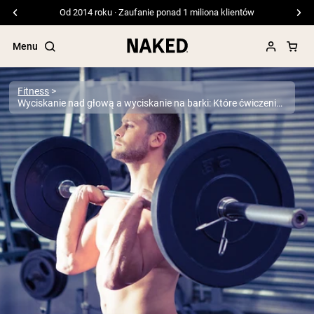
Od 2014 roku · Zaufanie ponad 1 miliona klientów
Menu
Fitness
Wyciskanie nad głową a wyciskanie na barki: Które ćwiczenie na górną część ciała jest najlepsze?
Popularne wyszukiwania
”Protein Powder“
”Overnight Oats“
”Vegan protein“
”Collagen“
”Micellar Casein“
ODŻYWKI BIAŁKOWE
Bestsellery
Białko grochu
Odżywka Białkowa z Serwatki z mleka
krów karmionych trawą