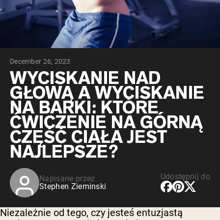
Peptydy kolagenowe
Czekoladowa serwatka z mleka krów
karmionych trawą
Serwatka z trawy karmionej wanilią
Serwatka z mleka krów karmionych
trawą
Shop All Odżywki Białkowe
December 26, 2023
WYCISKANIE NAD
WEGAŃSKIE ODŻYWKI
Bestsellery
GŁOWĄ A WYCISKANIE
BIAŁKOWE
NA BARKI: KTÓRE
Białko grochu
ĆWICZENIE NA GÓRNĄ
CZĘŚĆ CIAŁA JEST
NAJLEPSZE?
Shop All Wegańskie Odżywki Białkowe
Udostępnij do
Napisane przez
Stephen Zieminski
Niezależnie od tego, czy jesteś entuzjastą