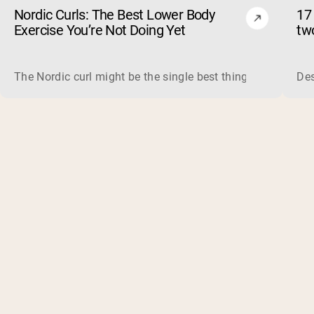
Nordic Curls: The Best Lower Body
17
Exercise You’re Not Doing Yet
tw
The Nordic curl might be the single best thing you can do f
Des