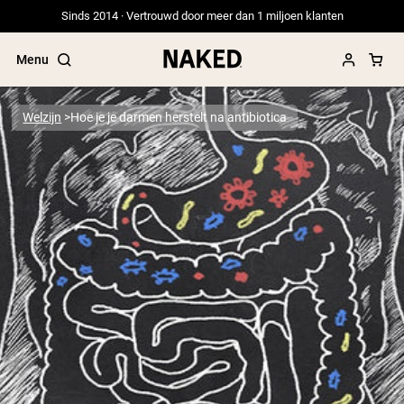
Sinds 2014 · Vertrouwd door meer dan 1 miljoen klanten
Menu
Welzijn
Hoe je je darmen herstelt na antibiotica
Populaire Zoektermen
”Protein Powder“
”Overnight Oats“
”Vegan protein“
”Collagen“
”Micellar Casein“
PROTEIN POWDERS
Best Seller
Erwteneiwit
Grasgevoerd Wei Eiwit Poeder
Collageenpeptiden