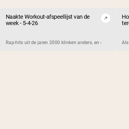
Naakte Workout-afspeellijst van de
Ho
week - 5-4-26
te
en
Rap-hits uit de jaren 2000 klinken anders, en dat doen ze 
Als