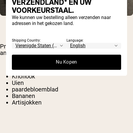
VERZENDLAND* EN UW
VOORKEURSTAAL.
We kunnen uw bestelling alleen verzenden naar
adressen in het gekozen land.
Shipping Country:
Language:
Prebiotisch rijke voedingsmiddelen zijn onder
andere:
Nu Kopen
Prei
Knoflook
Uien
paardebloemblad
Bananen
Artisjokken