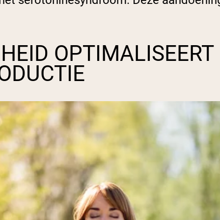
het serotoninesyndroom. Deze aandoening k
HEID OPTIMALISEERT
ODUCTIE