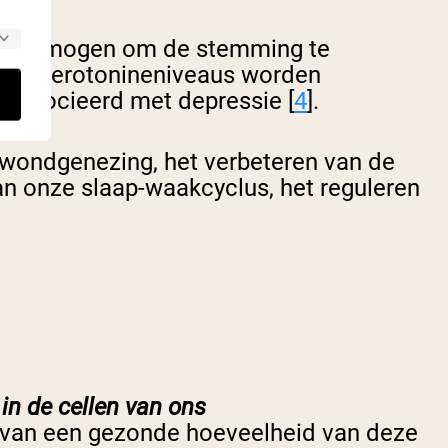
zijn vermogen om de stemming te
ende serotonineniveaus worden
eassocieerd met depressie [
4
].
n wondgenezing, het verbeteren van de
 van onze slaap-waakcyclus, het reguleren
n de cellen van ons
n van een gezonde hoeveelheid van deze