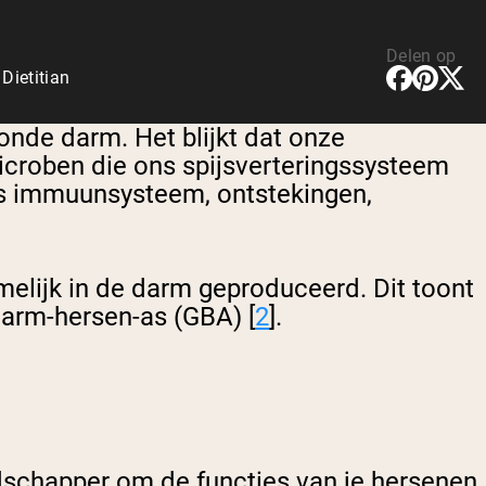
Delen op
Dietitian
nde darm. Het blijkt dat onze
icroben die ons spijsverteringssysteem
ons immuunsysteem, ontstekingen,
melijk in de darm geproduceerd. Dit toont
arm-hersen-as (GBA) [
2
].
dschapper om de functies van je hersenen