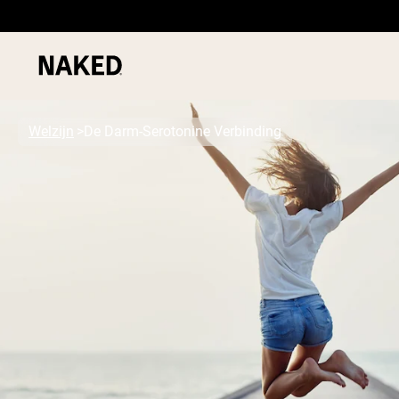
Welzijn
De Darm-Serotonine Verbinding
PROTEIN
Populaire Zoektermen
”Protein Powder“
”Overnight Oats“
”Vegan protein“
”Collagen“
”Micellar Casein“