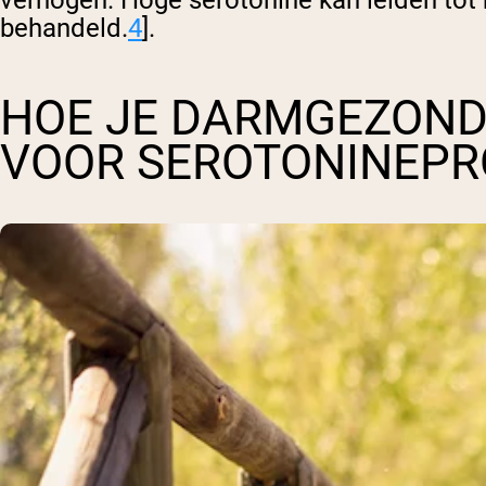
verhogen. Hoge serotonine kan leiden tot 
behandeld.
4
].
HOE JE DARMGEZOND
VOOR SEROTONINEPR