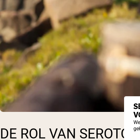
S
V
We
ge
DE ROL VAN SEROTON