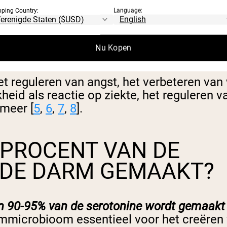
pping Country:
Language:
lichaam, maar het staat vooral bekend om 
shormoon” in de hersenen genoemd. Voldo
Nu Kopen
 en focus, terwijl lage niveaus worden g
et reguleren van angst, het verbeteren va
jkheid als reactie op ziekte, het reguleren
 meer [
5
,
6
,
7
,
8
].
 PROCENT VAN DE
 DE DARM GEMAAKT?
 90-95% van de serotonine wordt gemaakt i
rmmicrobioom essentieel voor het creëre