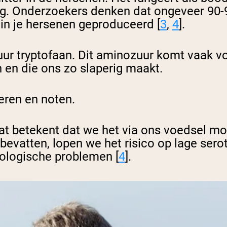
g. Onderzoekers denken dat ongeveer 90-9
in je hersenen geproduceerd [
3
,
4
].
r tryptofaan. Dit aminozuur komt vaak voo
n en die ons zo slaperig maakt.
ieren en noten.
at betekent dat we het via ons voedsel mo
bevatten, lopen we het risico op lage ser
hologische problemen [
4
].