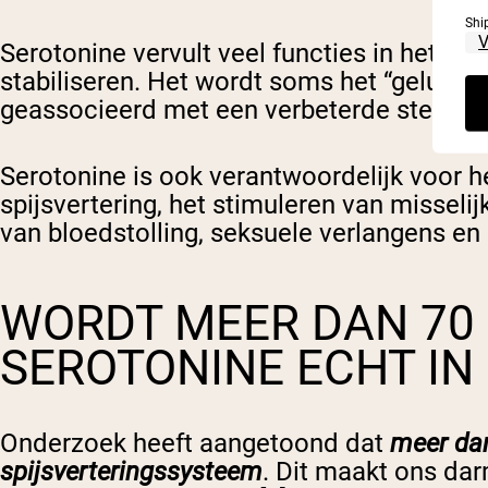
Shi
Serotonine vervult veel functies in het 
stabiliseren. Het wordt soms het “geluk
geassocieerd met een verbeterde stemming
Serotonine is ook verantwoordelijk voor h
spijsvertering, het stimuleren van misseli
van bloedstolling, seksuele verlangens en
WORDT MEER DAN 70
SEROTONINE ECHT IN
Onderzoek heeft aangetoond dat
meer dan
spijsverteringssysteem
. Dit maakt ons da