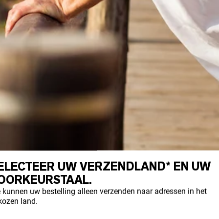
ELECTEER UW VERZENDLAND* EN UW
OORKEURSTAAL.
 kunnen uw bestelling alleen verzenden naar adressen in het
kozen land.
INE IN HET LICHAAM