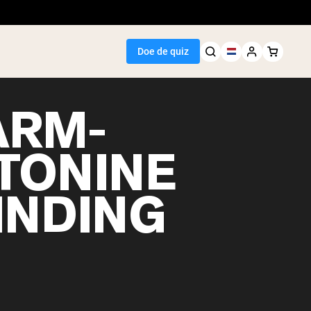
Doe de quiz
ARM-
TONINE
Seller
INDING
wit
egan Protein