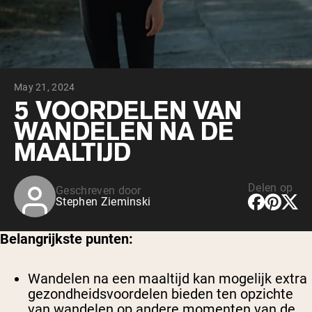
Chocolade Grasgevoerde Wei
Vanille grasgevoerde wei
Weidegevoerde wei
Shop All Protein Powders
May 21, 2024
VEGAN PROTEIN
Best Seller
5 VOORDELEN VAN
Erwteneiwit
WANDELEN NA DE
MAALTIJD
Delen op
Geschreven door
Stephen Zieminski
Shop All Vegan Protein
Belangrijkste punten:
Wandelen na een maaltijd kan mogelijk extra
gezondheidsvoordelen bieden ten opzichte
van wandelen op andere momenten van de