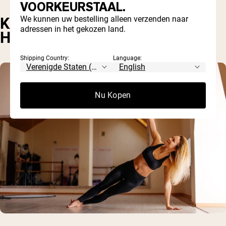
VOORKEURSTAAL.
We kunnen uw bestelling alleen verzenden naar
KAN HET RISICO OP
adressen in het gekozen land.
HARTPROBLEMEN VERLAGEN
Shipping Country:
Language:
Nu Kopen