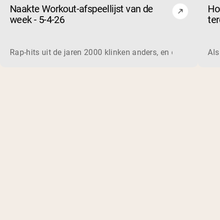
Naakte Workout-afspeellijst van de
Ho
week - 5-4-26
te
en
Rap-hits uit de jaren 2000 klinken anders, en dat doen ze 
Als