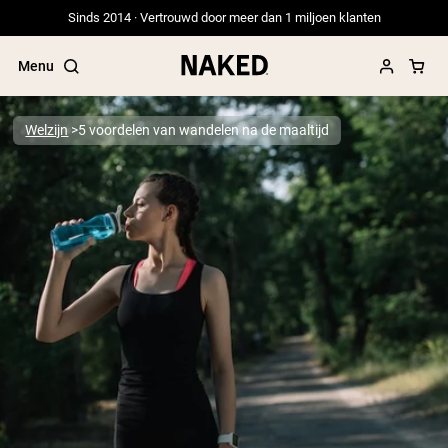
Sinds 2014 · Vertrouwd door meer dan 1 miljoen klanten
Menu
Welzijn
5 voordelen van wandelen na de maaltijd
Populaire Zoektermen
”Protein Powder“
”Overnight Oats“
”Vegan protein“
”Collagen“
”Micellar Casein“
PROTEIN POWDERS
Best Seller
Erwteneiwit
Grasgevoerd Wei Eiwit Poeder
Collageenpeptiden