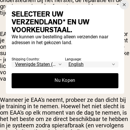
groei van spieren), of van tevoren (dus voor of
tijdens de training).
SELECTEER UW
VERZENDLAND* EN UW
VOORKEURSTAAL.
EAA's kunnen ook meer energie en brandstof voor
We kunnen uw bestelling alleen verzenden naar
je training leveren, wat het argument ondersteunt
adressen in het gekozen land.
om ze voor of tijdens de training te nemen. EAA-
supplementen zijn niet zoals een dikke eiwitshake
- je mengt ze meestal met water en krijgt een
Shipping Country:
Language:
lichte, vrijwel caloriearme drank die geweldig is
voor hydratatie en het bieden van de voordelen
van aminozuren.
Nu Kopen
Wanneer je EAA's neemt, probeer ze dan dicht bij
je training in te nemen. Hoewel het niet slecht is
om EAA's op elk moment van de dag te nemen, is
het het beste om ze direct beschikbaar te hebben
in je systeem zodra spierafbraak (en vervolgens