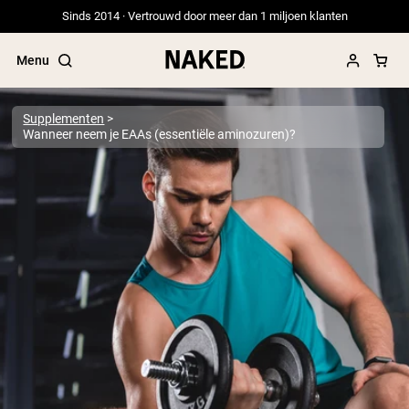
Sinds 2014 · Vertrouwd door meer dan 1 miljoen klanten
Menu
Supplementen
Wanneer neem je EAAs (essentiële aminozuren)?
Populaire Zoektermen
”Protein Powder“
”Overnight Oats“
”Vegan protein“
”Collagen“
”Micellar Casein“
PROTEIN POWDERS
Best Seller
Erwteneiwit
Grasgevoerd Wei Eiwit Poeder
Collageenpeptiden