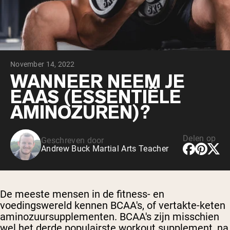
Chocolade Grasgevoerde Wei
Vanille grasgevoerde wei
Weidegevoerde wei
Shop All Protein Powders
November 14, 2022
VEGAN PROTEIN
Best Seller
WANNEER NEEM JE
Erwteneiwit
EAAS (ESSENTIËLE
AMINOZUREN)?
Delen op
Geschreven door
Andrew Buck Martial Arts Teacher
Shop All Vegan Protein
De meeste mensen in de fitness- en
voedingswereld kennen
BCAA's, of vertakte-keten
aminozuursupplementen
. BCAA's zijn misschien
wel het derde populairste workout supplement, na