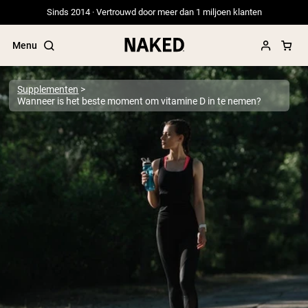
Sinds 2014 · Vertrouwd door meer dan 1 miljoen klanten
Menu
Supplementen
Wanneer is het beste moment om vitamine D in te nemen?
Populaire Zoektermen
”Protein Powder“
”Overnight Oats“
”Vegan protein“
”Collagen“
”Micellar Casein“
PROTEIN POWDERS
Best Seller
Erwteneiwit
Grasgevoerd Wei Eiwit Poeder
Collageenpeptiden