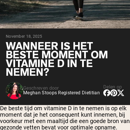
Chocolade Grasgevoerde Wei
Vanille grasgevoerde wei
Weidegevoerde wei
Shop All Protein Powders
November 18, 2025
VEGAN PROTEIN
Best Seller
WANNEER IS HET
Erwteneiwit
BESTE MOMENT OM
VITAMINE D IN TE
NEMEN?
Delen op
Geschreven door
Shop All Vegan Protein
Meghan Stoops Registered Dietitian
De beste tijd om vitamine D in te nemen is op elk
moment dat je het consequent kunt innemen, bij
voorkeur met een maaltijd die een goede bron van
gezonde vetten bevat voor optimale opname.