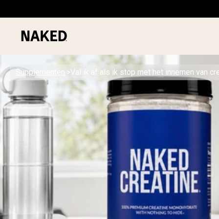
Supplementen
Val ik af als ik stop met het innemen van cr
PROTEIN
Populaire Zoektermen
”Protein Powder“
”Overnight Oats“
”Vegan protein“
”Collagen“
”Micellar Casein“