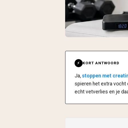
KORT ANTWOORD
⚡
Ja,
stoppen met creatin
spieren het extra vocht
echt vetverlies en je da