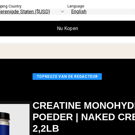
.
pping Country:
Language:
 van lichaamssamenstelling is belangrijk
e weegschaal:
Foto’s, metingen en DEXA-
Nu Kopen
 beeld van vooruitgang dan het getal op 
TOPKEUZE VAN DE REDACTEUR
CREATINE MONOHYD
POEDER | NAKED CRE
2,2LB