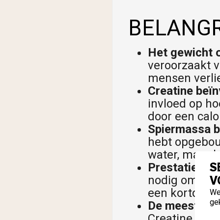
BELANGR
Het gewicht 
veroorzaakt v
mensen verli
Creatine beïn
invloed op ho
door een calo
Spiermassa bl
hebt opgebouw
water, maar h
S
Prestaties dal
V
nodig om wee
een kortduren
We
ge
De meeste men
Creatine onde