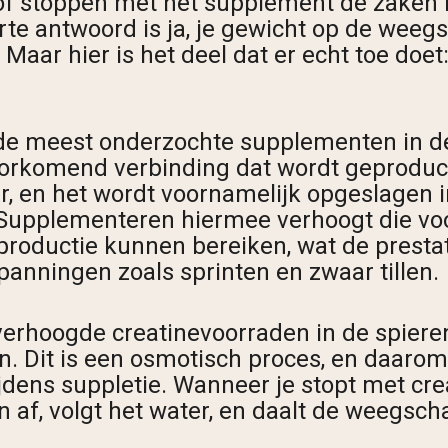
 of stoppen met het supplement de zaken in
te antwoord is ja, je gewicht op de weegs
 Maar hier is het deel dat er echt toe doet:
 de meest onderzochte supplementen in d
oorkomend verbinding dat wordt geproduce
er, en het wordt voornamelijk opgeslagen 
. Supplementeren hiermee verhoogt die v
 productie kunnen bereiken, wat de prestat
spanningen zoals sprinten en zwaar tillen.
verhoogde creatinevoorraden in de spieren
n. Dit is een osmotisch proces, en daaro
jdens suppletie. Wanneer je stopt met cre
af, volgt het water, en daalt de weegscha