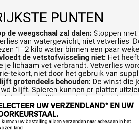
IJKSTE PUNTEN
op de weegschaal zal dalen:
Stoppen met 
erlies van watergewicht, niet vetverlies. 
ezen 1–2 kilo water binnen een paar weke
vloedt de vetstofwisseling niet:
Het heeft
e je lichaam vet verbrandt. Vetverlies wor
rie-tekort, niet door het gebruik van sup
ijft grotendeels behouden:
De winst die j
d blijft. Spieren kunnen er platter uitzie
et daadwerkelijke weefsel gaat niet verlo
ELECTEER UW VERZENDLAND* EN UW
en tijdelijk:
Creatinefosfaatvoorraden h
OORKEURSTAAL.
r op het normale niveau te komen na sto
de vermindering van de hoge-intensiteits
 kunnen uw bestelling alleen verzenden naar adressen in het
kozen land.
sen moeten creatine blijven gebruiken ti
rsteunt de zware training die spieren beh