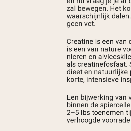
en nu vraag je je af
zal bewegen. Het kor
waarschijnlijk dalen.
geen vet.
Creatine is een van
is een van nature v
nieren en alvleeskli
als creatinefosfaat
dieet en natuurlijke
korte, intensieve in
Een bijwerking van 
binnen de spiercelle
2–5 lbs toenemen ti
verhoogde voorraden 