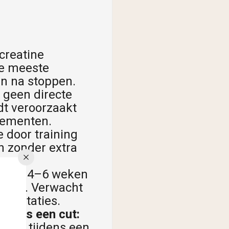
creatine
De meeste
n na stoppen.
 geen directe
dt veroorzaakt
plementen.
e door training
n zonder extra
ren.
ebben 4–6 weken
ppen. Verwacht
prestaties.
jdens een cut:
oudt tijdens een