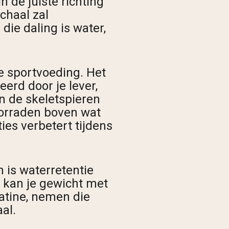
 de juiste richting
chaal zal
 die daling is water,
e sportvoeding. Het
erd door je lever,
in de skeletspieren
oorraden boven wat
ies verbetert tijdens
 is waterretentie
m kan je gewicht met
atine, nemen die
al.