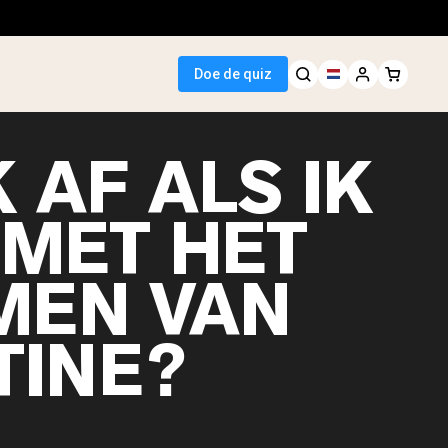
Doe de quiz
K AF ALS IK
 MET HET
 Seller
MEN VAN
wit
TINE?
egan Protein