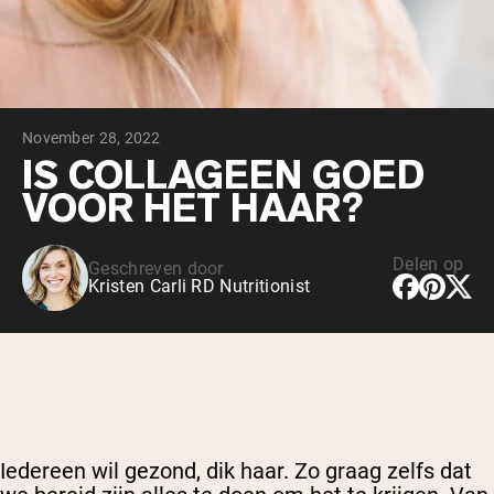
Chocolade Grasgevoerde Wei
Vanille grasgevoerde wei
Weidegevoerde wei
Shop All Protein Powders
November 28, 2022
VEGAN PROTEIN
Best Seller
IS COLLAGEEN GOED
Erwteneiwit
VOOR HET HAAR?
Delen op
Geschreven door
Kristen Carli RD Nutritionist
Shop All Vegan Protein
Iedereen wil gezond, dik haar. Zo graag zelfs dat