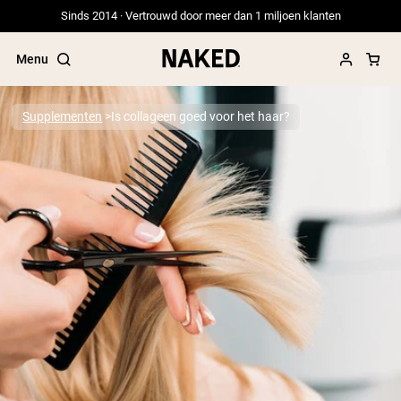
Sinds 2014 · Vertrouwd door meer dan 1 miljoen klanten
Menu
Supplementen
Is collageen goed voor het haar?
Populaire Zoektermen
”Protein Powder“
”Overnight Oats“
”Vegan protein“
”Collagen“
”Micellar Casein“
PROTEIN POWDERS
Best Seller
Erwteneiwit
Grasgevoerd Wei Eiwit Poeder
Collageenpeptiden