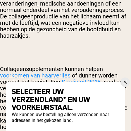
veranderingen, medische aandoeningen of een
normaal onderdeel van het verouderingsproces.
De collageenproductie van het lichaam neemt af
met de leeftijd, wat een negatieve invloed kan
hebben op de gezondheid van de hoofdhuid en
haarzakjes.
Collageensupplementen kunnen helpen
voorkomen van haarverlies
of dunner worden
voordat het begint. Een
Studie uit 2016
vond een
verband tussen leeftijdsgebonden haarverlies en
SELECTEER UW
het afnemen van collageen. Het is mogelijk dat
VERZENDLAND* EN UW
het consumeren van collageenrijke
VOORKEURSTAAL.
voedingsmiddelen en collageensupplementen de
natuurlijke collageenproductie van het lichaam
We kunnen uw bestelling alleen verzenden naar
kan verhogen. Dit kan de gezondheid van de
adressen in het gekozen land.
hoofdhuid en haarzakjes verbeteren en