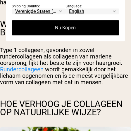
haarverlies voorkomen.
Shipping Country:
Language:
WELK TYPE COLLAGEEN IS HET
Nu Kopen
BESTE VOOR HAAR?
Type 1 collageen, gevonden in zowel
rundercollageen als collageen van mariene
oorsprong, lijkt het beste te zijn voor haargroei.
Rundercollageen
wordt gemakkelijk door het
lichaam opgenomen en is de meest vergelijkbare
vorm van collageen met dat in mensen.
HOE VERHOOG JE COLLAGEEN
OP NATUURLIJKE WIJZE?