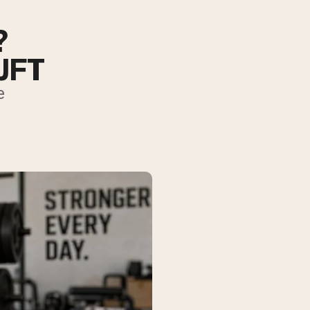
?
JFT
e