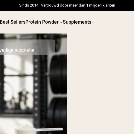
Sinds 2014 · Vertrouwd door meer dan 1 miljoen klanten
Best Sellers
Protein Powder
Supplements
veilige suppletie
 POWDERS
VEGAN PROTEIN
Best Seller
Best
Erwteneiwit
Erwtenei
Grasgevoerd Wei Eiwit
Poeder
Collageenpeptiden
Chocolade
Grasgevoerde Wei
Vanille grasgevoerde
wei
Weidegevoerde wei
Shop All V
Shop All Protein Powders