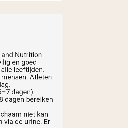
 and Nutrition
ilig en goed
le leeftijden.
 mensen. Atleten
dag.
5–7 dagen)
28 dagen bereiken
lichaam niet kan
via de urine. Er