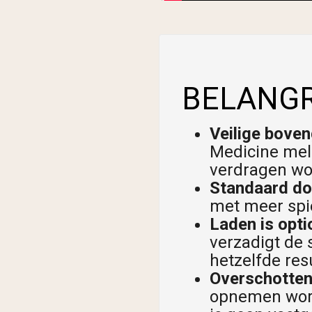
BELANGR
Veilige boven
Medicine meld
verdragen wor
Standaard do
met meer spi
Laden is opti
verzadigt de
hetzelfde resu
Overschotten
opnemen wordt