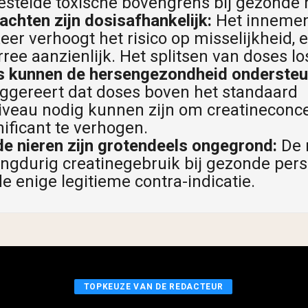
gestelde toxische bovengrens bij gezonde
chten zijn dosisafhankelijk:
Het innemen
eer verhoogt het risico op misselijkheid,
ree aanzienlijk. Het splitsen van doses los
 kunnen de hersengezondheid ondersteu
ggereert dat doses boven het standaard
veau nodig kunnen zijn om creatineconcen
ificant te verhogen.
e nieren zijn grotendeels ongegrond:
De n
angdurig creatinegebruik bij gezonde pe
de enige legitieme contra-indicatie.
TOPKEUZE VAN DE REDACTEUR