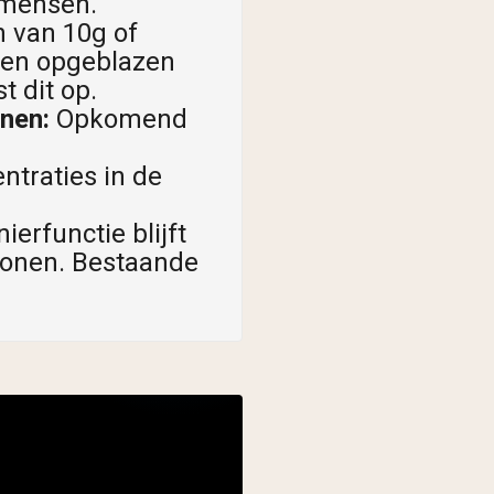
 mensen.
 van 10g of
 een opgeblazen
t dit op.
nen:
Opkomend
traties in de
ierfunctie blijft
rsonen. Bestaande