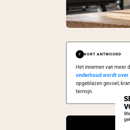
KORT ANTWOORD
⚡
Het innemen van meer 
onderhoud wordt over 
opgeblazen gevoel, kram
termijn.
S
V
We
ge