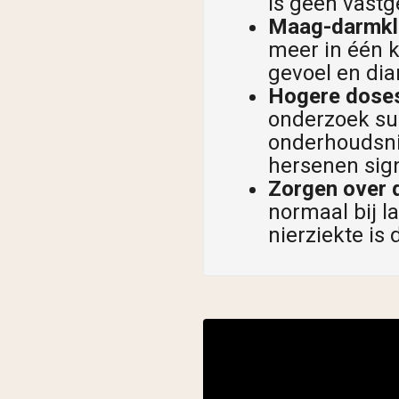
is geen vast
Maag-darmkla
meer in één k
gevoel en diar
Hogere doses
onderzoek su
onderhoudsni
hersenen sign
Zorgen over d
normaal bij l
nierziekte is 