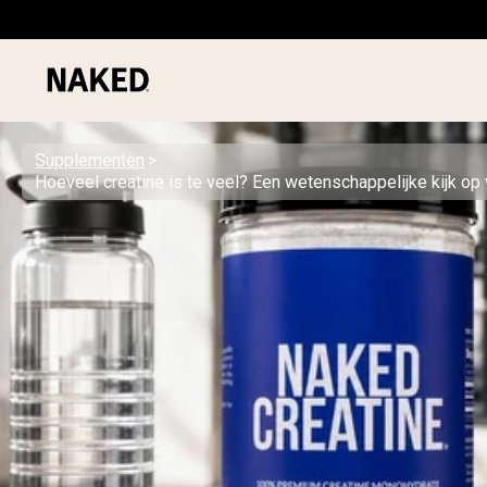
Supplementen
Hoeveel creatine is te veel? Een wetenschappelijke kijk op 
PROTEIN
Populaire Zoektermen
”Protein Powder“
”Overnight Oats“
”Vegan protein“
”Collagen“
”Micellar Casein“