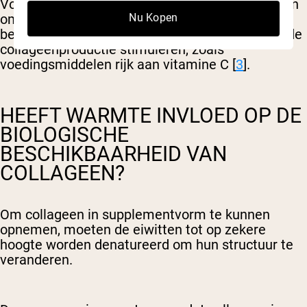
Voor wie de voorkeur geeft aan voedingsbronnen
om het collageengehalte te verhogen, is het het
Nu Kopen
beste om te kiezen voor voedingsmiddelen die de
collageenproductie stimuleren, zoals
voedingsmiddelen rijk aan vitamine C [
3
].
HEEFT WARMTE INVLOED OP DE
BIOLOGISCHE
BESCHIKBAARHEID VAN
COLLAGEEN?
Om collageen in supplementvorm te kunnen
opnemen, moeten de eiwitten tot op zekere
hoogte worden denatureerd om hun structuur te
veranderen.