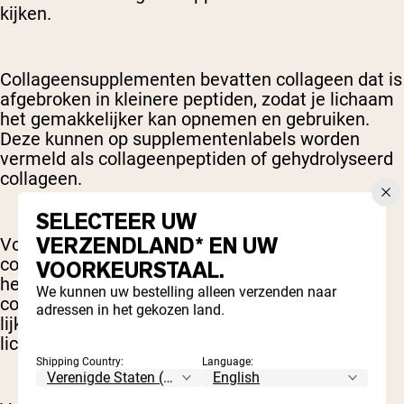
kijken.
Collageensupplementen bevatten collageen dat is
afgebroken in kleinere peptiden, zodat je lichaam
het gemakkelijker kan opnemen en gebruiken.
Deze kunnen op supplementenlabels worden
vermeld als collageenpeptiden of gehydrolyseerd
collageen.
SELECTEER UW
VERZENDLAND* EN UW
Volgens onderzoek wordt deze vorm van
collageen gemakkelijk opgenomen en kan het
VOORKEURSTAAL.
helpen het collageengehalte te verhogen, terwijl
We kunnen uw bestelling alleen verzenden naar
collageenrijke voedingsmiddelen geen verschil
adressen in het gekozen land.
lijken te maken in het totale collageen in je
lichaam.
Shipping Country:
Language: