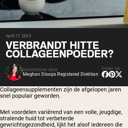
Chocolade Grasgevoerde Wei
Vanille grasgevoerde wei
Weidegevoerde wei
Shop All Protein Powders
April 17, 2023
VEGAN PROTEIN
Best Seller
VERBRANDT HITTE
Erwteneiwit
COLLAGEENPOEDER?
Delen op
Geschreven door
Meghan Stoops Registered Dietitian
Shop All Vegan Protein
Collageensupplementen zijn de afgelopen jaren
snel populair geworden.
Met voordelen variërend van een volle, jeugdige,
stralende huid tot verbeterde
gewrichtsgezondheid, lijkt het alsof iedereen die