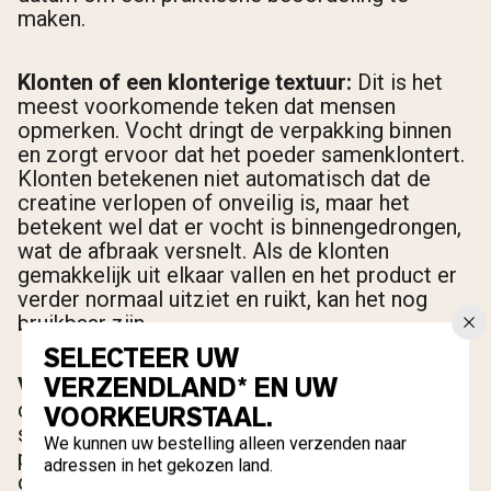
maken.
Klonten of een klonterige textuur:
Dit is het
meest voorkomende teken dat mensen
opmerken. Vocht dringt de verpakking binnen
en zorgt ervoor dat het poeder samenklontert.
Klonten betekenen niet automatisch dat de
creatine verlopen of onveilig is, maar het
betekent wel dat er vocht is binnengedrongen,
wat de afbraak versnelt. Als de klonten
gemakkelijk uit elkaar vallen en het product er
verder normaal uitziet en ruikt, kan het nog
bruikbaar zijn.
SELECTEER UW
VERZENDLAND* EN UW
Vervelende of ongebruikelijke geur:
Verse
creatine monohydraat is vrijwel geurloos, met
VOORKEURSTAAL.
slechts een zeer lichte neutrale geur. Als je de
We kunnen uw bestelling alleen verzenden naar
pot opent en een visachtige, ammoniakachtige
adressen in het gekozen land.
of anderszins onaangename geur ruikt, is dat