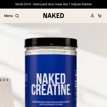
Sinds 2014 · Vertrouwd door meer dan 1 miljoen klanten
Menu
Supplementen
Verloopt creatine?
Populaire Zoektermen
”Protein Powder“
”Overnight Oats“
”Vegan protein“
”Collagen“
”Micellar Casein“
PROTEIN POWDERS
Best Seller
Erwteneiwit
Grasgevoerd Wei Eiwit Poeder
Collageenpeptiden