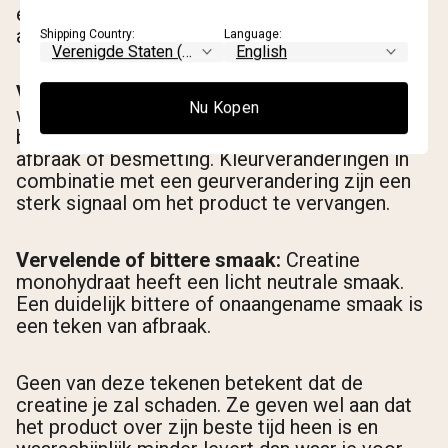
een duidelijk teken dat het product is
afgebroken of besmet. Gooi het weg.
Shipping Country:
Language:
Verkleuring:
Creatine monohydraat poeder is
Nu Kopen
wit tot gebroken wit. Gele, grijze of
bruinachtige tinten wijzen op chemische
afbraak of besmetting. Kleurveranderingen in
combinatie met een geurverandering zijn een
sterk signaal om het product te vervangen.
Vervelende of bittere smaak:
Creatine
monohydraat heeft een licht neutrale smaak.
Een duidelijk bittere of onaangename smaak is
een teken van afbraak.
Geen van deze tekenen betekent dat de
creatine je zal schaden. Ze geven wel aan dat
het product over zijn beste tijd heen is en