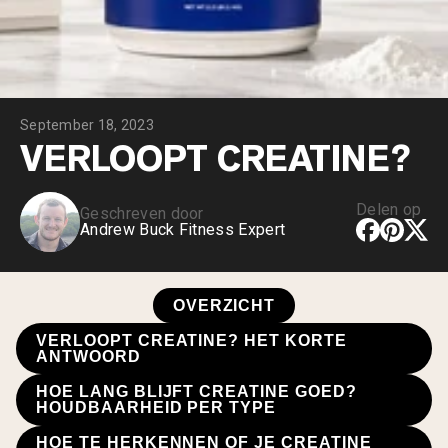
Chocolade Grasgevoerde Wei
Vanille grasgevoerde wei
Weidegevoerde wei
Shop All Protein Powders
September 18, 2023
VEGAN PROTEIN
Best Seller
VERLOOPT CREATINE?
Erwteneiwit
Delen op
Geschreven door
Andrew Buck Fitness Expert
OVERZICHT
Shop All Vegan Protein
VERLOOPT CREATINE? HET KORTE
ANTWOORD
HOE LANG BLIJFT CREATINE GOED?
HOUDBAARHEID PER TYPE
HOE TE HERKENNEN OF JE CREATINE