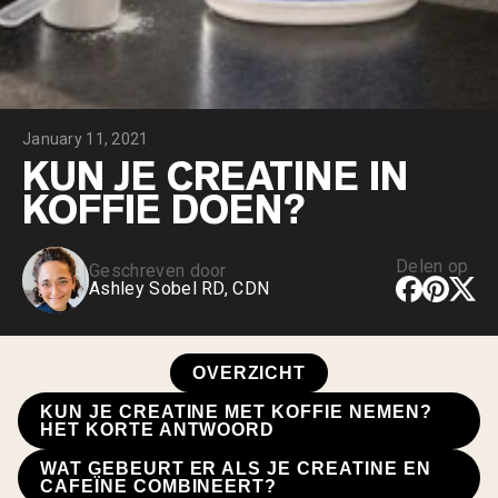
Chocolade Grasgevoerde Wei
Vanille grasgevoerde wei
Weidegevoerde wei
Shop All Protein Powders
January 11, 2021
VEGAN PROTEIN
Best Seller
KUN JE CREATINE IN
Erwteneiwit
KOFFIE DOEN?
Delen op
Geschreven door
Ashley Sobel RD, CDN
Shop All Vegan Protein
OVERZICHT
KUN JE CREATINE MET KOFFIE NEMEN?
HET KORTE ANTWOORD
WAT GEBEURT ER ALS JE CREATINE EN
CAFEÏNE COMBINEERT?