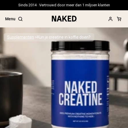
Sinds 2014 · Vertrouwd door meer dan 1 miljoen klanten
Menu
Supplementen
Kun je creatine in koffie doen?
Populaire Zoektermen
”Protein Powder“
”Overnight Oats“
”Vegan protein“
”Collagen“
”Micellar Casein“
PROTEIN POWDERS
Best Seller
Erwteneiwit
Grasgevoerd Wei Eiwit Poeder
Collageenpeptiden