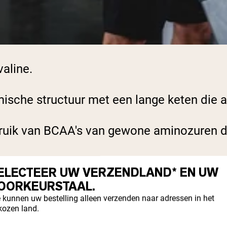
valine.
che structuur met een lange keten die aa
ruik van BCAA's van gewone aminozuren di
RANSMITTERS
ELECTEER UW VERZENDLAND* EN UW
OORKEURSTAAL.
TROKKEN ZIJN BIJ
 kunnen uw bestelling alleen verzenden naar adressen in het
kozen land.