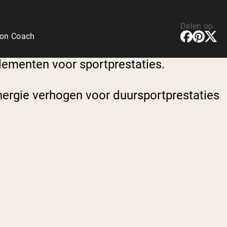
Delen op
ion Coach
plementen voor sportprestaties.
nergie verhogen voor duursportprestaties