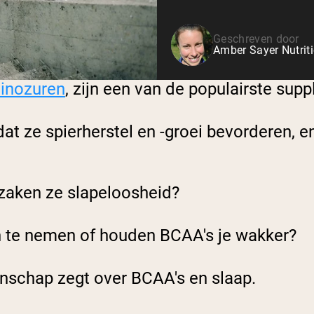
Geschreven door
Amber Sayer Nutrit
minozuren
, zijn een van de populairste sup
t ze spierherstel en -groei bevorderen, e
rzaken ze slapeloosheid?
n te nemen of houden BCAA's je wakker?
nschap zegt over BCAA's en slaap.