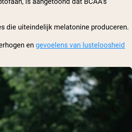
ptofaan, is aangetoond dat BCAA's
s die uiteindelijk melatonine produceren.
verhogen en
gevoelens van lusteloosheid