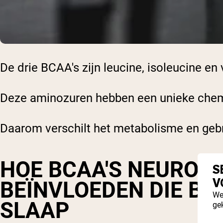
De drie BCAA's zijn leucine, isoleucine en 
Deze aminozuren hebben een unieke chemis
Daarom verschilt het metabolisme en geb
HOE BCAA'S NEUROT
S
V
BEÏNVLOEDEN DIE BE
We
SLAAP
ge