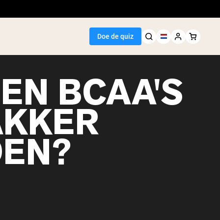
Doe de quiz
EN BCAA'S
AKKER
Seller
EN?
wit
egan Protein