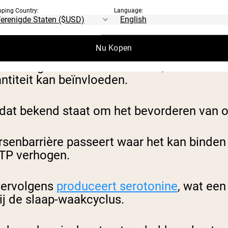
pping Country:
Language:
n de samenstellende aminozuren bij het he
het lichaam.
Nu Kopen
 interageren met de hersenen, waardoor 
antiteit kan beïnvloeden.
 dat bekend staat om het bevorderen van o
rsenbarrière passeert waar het kan binden
HTP verhogen.
vervolgens
produceert serotonine
, wat een
ij de slaap-waakcyclus.