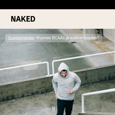
Supplementen
Kunnen BCAA's je wakker houden?
PROTEIN
Populaire Zoektermen
”Protein Powder“
”Overnight Oats“
”Vegan protein“
”Collagen“
”Micellar Casein“