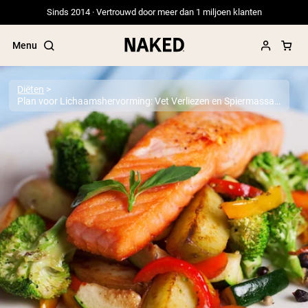
Sinds 2014 · Vertrouwd door meer dan 1 miljoen klanten
Menu
Diëten
Plan voor Lichaamshervorming: Vet Verliezen en Spiermassa Opbouwen
Populaire Zoektermen
”Protein Powder“
”Overnight Oats“
”Vegan protein“
”Collagen“
”Micellar Casein“
PROTEIN POWDERS
Best Seller
Erwteneiwit
Grasgevoerd Wei Eiwit Poeder
Collageenpeptiden