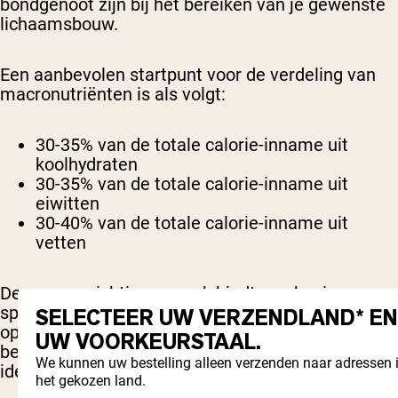
bondgenoot zijn bij het bereiken van je gewenste
lichaamsbouw.
Een aanbevolen startpunt voor de verdeling van
macronutriënten is als volgt:
30-35% van de totale calorie-inname uit
koolhydraten
30-35% van de totale calorie-inname uit
eiwitten
30-40% van de totale calorie-inname uit
vetten
Deze evenwichtige aanpak biedt een basis om
spiergroei te ondersteunen, energieniveaus te
SELECTEER UW VERZENDLAND* EN
optimaliseren en de algehele gezondheid te
UW VOORKEURSTAAL.
behouden tijdens het transformatieproces om een
We kunnen uw bestelling alleen verzenden naar adressen 
ideale lichaamssamenstelling te bereiken.
het gekozen land.