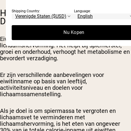
HOEVEEL EIWIT HEB IK ELKE
Shipping Country:
Language:
DAG NODIG?
Nu Kopen
Eiwit speelt een essentiële rol bij
lichaamshervorming. Het helpt bij spierherstel,
groei en onderhoud, verhoogt het metabolisme en
bevordert verzadiging.
Er zijn verschillende aanbevelingen voor
eiwitinname op basis van leeftijd,
activiteitsniveau en doelen voor
lichaamssamenstelling.
Als je doel is om spiermassa te vergroten en
lichaamsvet te verminderen met
lichaamshervorming, is het eten van ongeveer
30% van je totale calorie-inname uit eiwitten