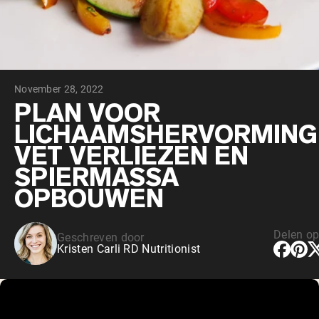
Chocolade Grasgevoerde Wei
Vanille grasgevoerde wei
Weidegevoerde wei
Shop All Protein Powders
November 28, 2022
VEGAN PROTEIN
Best Seller
PLAN VOOR
Erwteneiwit
LICHAAMSHERVORMING
VET VERLIEZEN EN
SPIERMASSA
OPBOUWEN
Shop All Vegan Protein
Delen o
Geschreven door
Kristen Carli RD Nutritionist