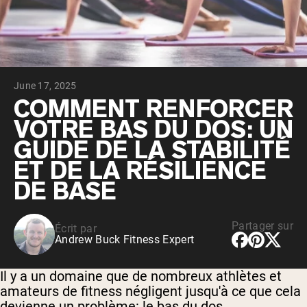
Whey au chocolat issu de vaches
nourries à l'herbe
Whey de lait de vache nourrie à l'herbe à
la vanille
Whey de vache nourrie à l'herbe
Shop All Protéines En Poudre
June 17, 2025
PROTÉINES VÉGANES
COMMENT RENFORCER
Meilleure Vente
VOTRE BAS DU DOS: UN
Protéine de pois
GUIDE DE LA STABILITÉ
ET DE LA RÉSILIENCE
DE BASE
Shop All Protéines Véganes
Partager sur
Écrit par
Andrew Buck Fitness Expert
Il y a un domaine que de nombreux athlètes et
amateurs de fitness négligent jusqu'à ce que cela
devienne un problème: le bas du dos.