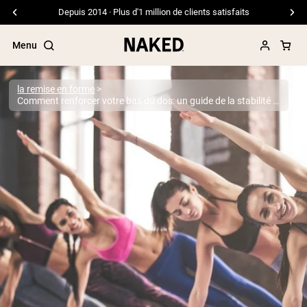
Livraison gratuite pour les commandes de 99 $ et plus
Menu
la remise en forme
Comment renforcer votre bas du dos: un guide de la stabilité et de la résilience de base
Termes de recherche populaires
”Protein Powder“
”Overnight Oats“
”Vegan protein“
”Collagen“
”Micellar Casein“
PROTÉINES EN POUDRE
Meilleure Vente
Protéine de pois
Protéine de Whey en Poudre
Peptides de collagène