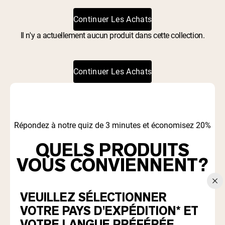
Whey au chocolat issu de vaches
nourries à l'herbe
Whey de lait de vache nourrie à l'herbe à
Continuer Les Achats
la vanille
Whey de vache nourrie à l'herbe
Il n'y a actuellement aucun produit dans cette collection.
Shop All Protéines En Poudre
PROTÉINES VÉGANES
Continuer Les Achats
Meilleure Vente
Protéine de pois
Répondez à notre quiz de 3 minutes et économisez 20%
QUELS PRODUITS
Shop All Protéines Véganes
VOUS CONVIENNENT?
Découvrez quelles protéines et quels compléments
VEUILLEZ SÉLECTIONNER
correspondent à vos objectifs et à votre alimentation.
VOTRE PAYS D'EXPÉDITION* ET
VOTRE LANGUE PRÉFÉRÉE.