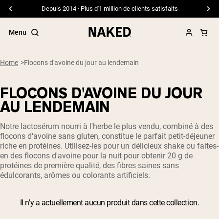
Depuis 2014 · Plus d'1 million de clients satisfaits
Menu
Home
Flocons d'avoine du jour au lendemain
FLOCONS D'AVOINE DU JOUR
Termes de recherche populaires
AU LENDEMAIN
”Protein Powder“
Notre lactosérum nourri à l'herbe le plus vendu, combiné à des
”Overnight Oats“
flocons d'avoine sans gluten, constitue le parfait petit-déjeuner
”Vegan protein“
riche en protéines. Utilisez-les pour un délicieux shake ou faites-
”Collagen“
en des flocons d'avoine pour la nuit pour obtenir 20 g de
”Micellar Casein“
protéines de première qualité, des fibres saines sans
édulcorants, arômes ou colorants artificiels.
PROTÉINES EN POUDRE
Meilleure Vente
Protéine de pois
Il n'y a actuellement aucun produit dans cette collection.
Protéine de Whey en Poudre
Peptides de collagène