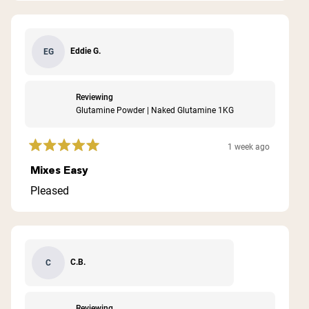
Eddie G.
EG
Reviewing
Glutamine Powder | Naked Glutamine 1KG
1 week ago
Rated
5
Mixes Easy
out
of
Pleased
5
stars
C.B.
C
Reviewing