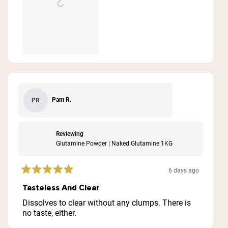
Pam R.
PR
Reviewing
Glutamine Powder | Naked Glutamine 1KG
6 days ago
Rated
5
Tasteless And Clear
out
of
Dissolves to clear without any clumps. There is
5
no taste, either.
stars