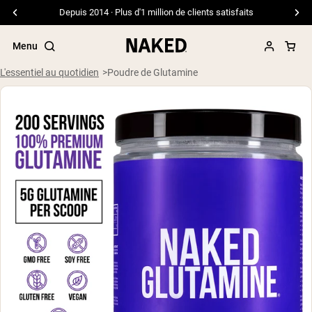
Depuis 2014 · Plus d'1 million de clients satisfaits
Menu
L'essentiel au quotidien
Poudre de Glutamine
Termes de recherche populaires
”Protein Powder“
”Overnight Oats“
”Vegan protein“
”Collagen“
”Micellar Casein“
PROTÉINES EN POUDRE
Meilleure Vente
Protéine de pois
Protéine de Whey en Poudre
Peptides de collagène