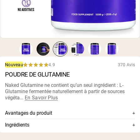
Whey au chocolat issu de vaches
nourries à l'herbe
Whey de lait de vache nourrie à l'herbe à
la vanille
Whey de vache nourrie à l'herbe
Shop All Protéines En Poudre
PROTÉINES VÉGANES
Meilleure Vente
Protéine de pois
4.9
370 Avis
Nouveau
Rated
POUDRE DE GLUTAMINE
4.9
out
of
Naked Glutamine ne contient qu’un seul ingrédient : L-
5
Glutamine fermentée naturellement à partir de sources
stars
végéta...
En Savoir Plus
Shop All Protéines Véganes
Avantages du produit
Glutamine de la plus haute qualité, à dissolution rapide
Ingrédients
et absorption rapide disponible
L-Glutamine
5 g de L-Glutamine par portion