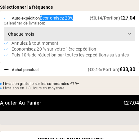
Naturellement fermentée à partir de sources végétales
Sélectionner la fréquence
Des études ont montré que la supplémentation peut
€27,04
Économisez 20%
(€0,14/Portion)
Auto-expédition
minimiser la dégradation musculaire et améliorer le
Calendrier de livraison:
métabolisme des protéines*
Végétalien, sans gluten, sans soja, sans OGM
Sans édulcorants, arômes ou colorants artificiels
Annulez à tout moment
Économisez 20 % sur votre 1ère expédition
Testé par un tiers indépendant
Puis 10 % de réduction sur toutes les expéditions suivantes
€33,80
(€0,16/Portion)
Achat ponctuel
Livraison gratuite sur les commandes €79+
Livraison en 1-3 Jours en moyenne
Ajouter Au Panier
€27,04