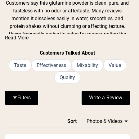
selected
Customers say this glutamine powder is clean, pure, and
tasteless with no odor or aftertaste. Many reviews
mention it dissolves easily in water, smoothies, and
protein shakes without clumping or affecting texture.
Users frequently praise its value for money, noting the
Read More
large container size and generous serving count.
Common feedback includes positive experiences with
Customers Talked About
muscle recovery after workouts and digestive support.
Many appreciate the simple, clean ingredient list with no
Taste
Effectiveness
Mixability
Value
additives or fillers. Some mention the lid can be difficult
Quality
to open, and one reviewer noted it doesn't come with a
scoop. Overall, customers find it effective and plan to
repurchase.
Filters
Write a Review
(Opens in a n
Loading...
Sort