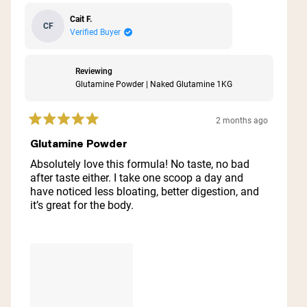
Cait F.
CF
Verified Buyer
Reviewing
Glutamine Powder | Naked Glutamine 1KG
2 months ago
Rated
5
Glutamine Powder
out
of
Absolutely love this formula! No taste, no bad
5
after taste either. I take one scoop a day and
stars
have noticed less bloating, better digestion, and
it’s great for the body.