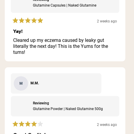
Glutamine Capsules | Naked Glutamine
2 weeks ago
Rated
5
Yay!
out
of
Cleared up my eczema caused by leaky gut
5
literally the next day! This is the Yums for the
stars
tums!
M.M.
M
Reviewing
Glutamine Powder | Naked Glutamine 500g
2 weeks ago
Rated
4