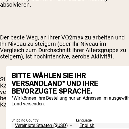
absolvieren.
Der beste Weg, an Ihrer VO2max zu arbeiten und
Ihr Niveau zu steigern (oder Ihr Niveau im
Vergleich zum Durchschnitt Ihrer Altersgruppe zu
steigern), ist hochintensive, aerobe Aktivität.
BITTE WÄHLEN SIE IHR
Studien haben gezeigt, dass Training mit 60 % der
VERSANDLAND* UND IHRE
Kapazität und mehr wahrscheinlich die VO2max
BEVORZUGTE SPRACHE.
verbessert [
2
]. Idealerweise sollte die Intensität
bei etwa 85 % oder mehr der maximalen
*Wir können Ihre Bestellung nur an Adressen im ausgewäh
Land versenden.
Kapazität liegen.
Shipping Country:
Language: