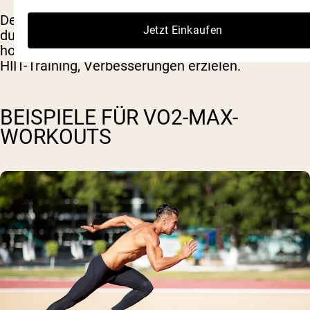
Der gleichen Studie zufolge können Sie sogar
Jetzt Einkaufen
durch seltenes, niedrigvolumiges und
hochintensives Training, beispielsweise ein kurzes
HIIT-Training, Verbesserungen erzielen.
BEISPIELE FÜR VO2-MAX-
WORKOUTS