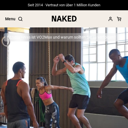
Seit 2014 · Vertraut von über 1 Million Kunden
Menu
Fitness
Was ist VO2Max und warum sollten Sie es verfolgen?
Beliebte Suchbegriffe
”Protein Powder“
”Overnight Oats“
”Vegan protein“
”Collagen“
”Micellar Casein“