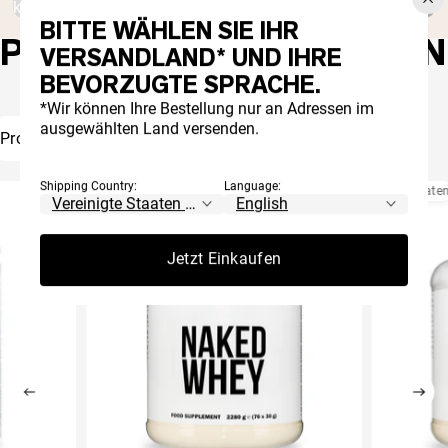
können, was Sie zu sich nehmen.
BITTE WÄHLEN SIE IHR
PRODUKTBEWERTUNGEN
VERSANDLAND* UND IHRE
BEVORZUGTE SPRACHE.
*Wir können Ihre Bestellung nur an Adressen im
ausgewählten Land versenden.
Proteinpulver
Tägliche Essentials
Shipping Country:
Language:
Bestseller
Bestseller
Nur 1 Zutat
Nur 1 Zutat
Nur 3 Zutate
Nur 1 Zutat
Jetzt Einkaufen