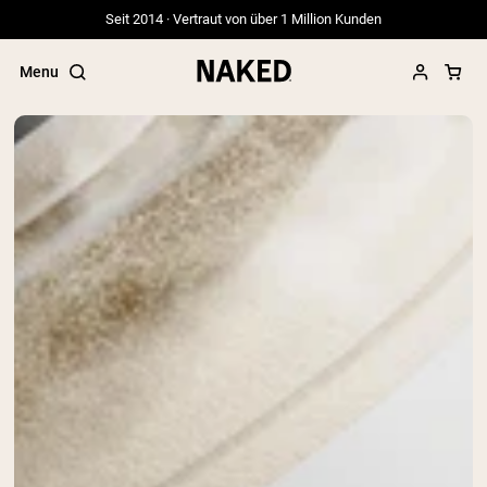
Seit 2014 · Vertraut von über 1 Million Kunden
Menu
Beliebte Suchbegriffe
”Protein Powder“
”Overnight Oats“
”Vegan protein“
”Collagen“
”Micellar Casein“