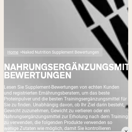
Home
Naked Nutrition Supplement Bewertungen
NAHRUNGSERGÄNZUNGSMITT
BEWERTUNGEN
Lesen Sie Supplement-Bewertungen von echten Kunden
und registrierten Ernährungsberatern, um das beste
Proteinpulver und die besten Trainingsergänzungsmittel für
Sie zu finden. Unabhängig davon, ob Ihr Ziel darin besteht,
Gewicht zuzunehmen, Gewicht zu verlieren oder ein
Nahrungsergänzungsmittel zur Erholung nach dem Training
zu verwenden, die folgenden Produkte verwenden so
wenige Zutaten wie möglich, damit Sie kontrollieren