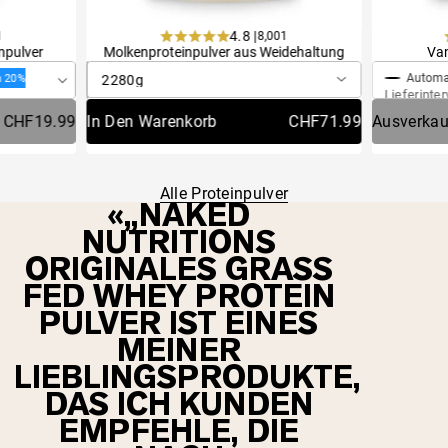
4.8 |
4.9 |
1
8,001
2,813
Einmaliger Kauf
Einmaliger Kauf
Einmali
Einmali
Rated
Rated
npulver
Molkenproteinpulver aus Weidehaltung
Kreatin-Monohydrat-Pulver 500 g
Kolla
Van
4.8
4.9
out
out
Automatische Lieferung
Automat
Automat
n 20%
n 20%
Sparen 20%
Automatische Lieferung
Sparen 20%
of
of
Lieferintervall:
Lieferinterv
Lieferinterv
Lieferintervall:
5
5
CHF29.59
CHF19.99
In Den Warenkorb
Ausverkauft
CHF71.99
CHF15.99
Ausverkau
Ausverkau
stars
stars
Alle Proteinpulver
„NAKED
NUTRITIONS
ORIGINALES GRASS
FED WHEY PROTEIN
PULVER IST EINES
MEINER
LIEBLINGSPRODUKTE,
DAS ICH KUNDEN
EMPFEHLE, DIE