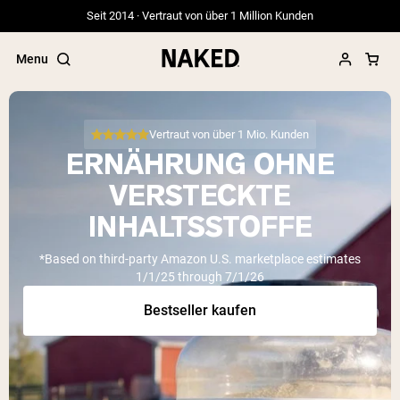
Seit 2014 · Vertraut von über 1 Million Kunden
Menu
Vertraut von über 1 Mio. Kunden
ERNÄHRUNG OHNE
Beliebte Suchbegriffe
VERSTECKTE
”Protein Powder“
INHALTSSTOFFE
”Overnight Oats“
”Vegan protein“
*Based on third-party Amazon U.S. marketplace estimates
”Collagen“
1/1/25 through 7/1/26
”Micellar Casein“
Bestseller kaufen