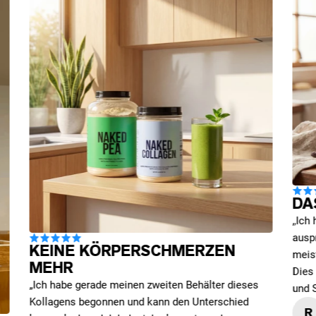
DA
„Ich
ausp
KEINE KÖRPERSCHMERZEN
meis
MEHR
Dies 
„Ich habe gerade meinen zweiten Behälter dieses
und 
Kollagens begonnen und kann den Unterschied
R