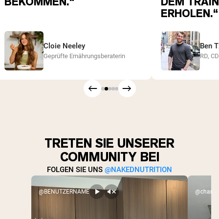
BEKOMMEN.“
DEM TRAIN
ERHOLEN.“
Cloie Neeley
Ben T
Geprüfte Ernährungsberaterin
RD, C
TRETEN SIE UNSERER
COMMUNITY BEI
FOLGEN SIE UNS
@NAKEDNUTRITION
@BENUTZERNAME
@charlex