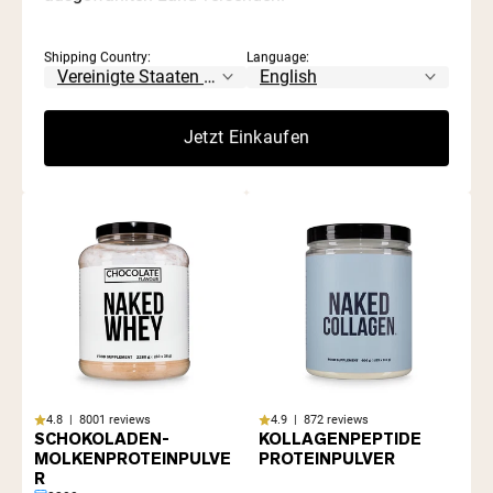
Shipping Country:
Language:
4.8 | 8001 reviews
4.8 | 8001 reviews
MOLKENPROTEINPULVE
VANILLE WHEY
Jetzt Einkaufen
R AUS WEIDEHALTUNG
PROTEINPULVER
2280g
2280g
4.8 | 8001 reviews
4.9 | 872 reviews
SCHOKOLADEN-
KOLLAGENPEPTIDE
MOLKENPROTEINPULVE
PROTEINPULVER
R