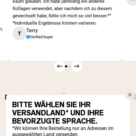
kaum glauben. Ich habe jahrelang ein anderes
Kollagen verwendet, aber nachdem ich zu diesem
gewechselt habe, fühle ich mich so viel besser.*“
*Individuelle Ergebnisse können variieren.
n,
Terry
T
Verified buyer
PROTEINPULVER
TÄGLICHE ESSENTIALS
BITTE WÄHLEN SIE IHR
Best Seller
VERSANDLAND* UND IHRE
BEVORZUGTE SPRACHE.
*Wir können Ihre Bestellung nur an Adressen im
ausgewählten Land versenden.