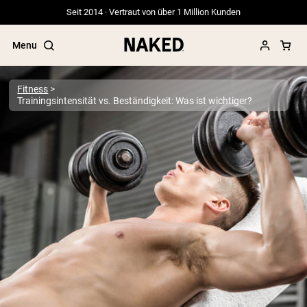
Seit 2014 · Vertraut von über 1 Million Kunden
Menu
Fitness
Trainingsintensität vs. Beständigkeit: Was ist wichtiger?
Beliebte Suchbegriffe
”Protein Powder“
”Overnight Oats“
”Vegan protein“
”Collagen“
”Micellar Casein“