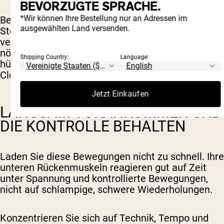
BEVORZUGTE SPRACHE.
*Wir können Ihre Bestellung nur an Adressen im
Bewegungen wie Hüftstöße, Glute-Bridges und
ausgewählten Land versenden.
Step-ups helfen, deine hintere Muskelkette zu
vervollständigen und deinem unteren Rücken die
nötige Unterstützung zu geben, besonders bei
Shipping Country:
Language:
hüftdominanten Übungen wie Kreuzheben und
Cleans.
Jetzt Einkaufen
LANGSAM VORANKOMMEN UND
DIE KONTROLLE BEHALTEN
Laden Sie diese Bewegungen nicht zu schnell. Ihre
unteren Rückenmuskeln reagieren gut auf Zeit
unter Spannung und kontrollierte Bewegungen,
nicht auf schlampige, schwere Wiederholungen.
Konzentrieren Sie sich auf Technik, Tempo und