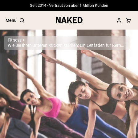
Seit 2014 · Vertraut von über 1 Million Kunden
Menu
Fitness
Wie Sie Ihren unteren Rücken stärken: Ein Leitfaden für Kernstabilität und Widerstandsfähigkeit
Beliebte Suchbegriffe
”Protein Powder“
”Overnight Oats“
”Vegan protein“
”Collagen“
”Micellar Casein“