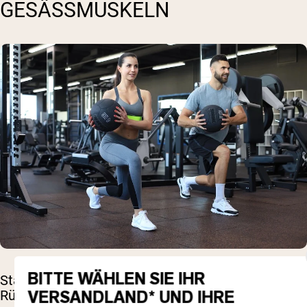
GESÄSSMUSKELN
BITTE WÄHLEN SIE IHR
Starke Gesäßmuskeln entlasten den unteren
VERSANDLAND* UND IHRE
Rücken.