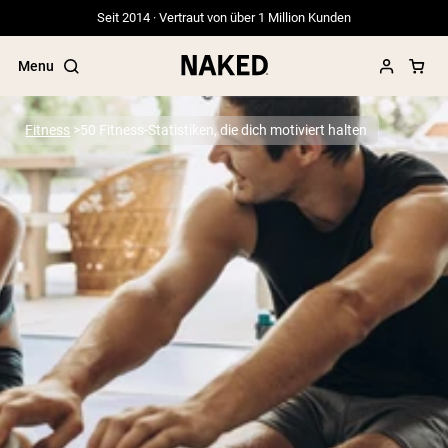
Seit 2014 · Vertraut von über 1 Million Kunden
Menu
Fitness
50 Fitness-Statistiken, die dich motiviert halten
Beliebte Suchbegriffe
”Protein Powder“
”Overnight Oats“
”Vegan protein“
”Collagen“
”Micellar Casein“