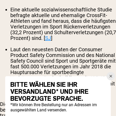
Eine aktuelle sozialwissenschaftliche Studie
befragte aktuelle und ehemalige CrossFit-
Athleten und fand heraus, dass die häufigsten
Verletzungen im Sport Rückenverletzungen
(32,2 Prozent) und Schulterverletzungen (20,7
Prozent) sind. [
SJ
]
Laut den neuesten Daten der Consumer
Product Safety Commission und des National
Safety Council sind Sport und Sportgeräte mit
fast 500.000 Verletzungen im Jahr 2018 die
Hauptursache für sportbedingte
Verletzungen. Basketball liegt mit 435.452
Verletzungen an zweiter Stelle, Fahrräder mit
BITTE WÄHLEN SIE IHR
424.346 an dritter. [
NSC
]
VERSANDLAND* UND IHRE
BEVORZUGTE SPRACHE.
Die Verletzungsdaten erinnern daran, dass es
*Wir können Ihre Bestellung nur an Adressen im
beim Sport nicht nur darauf ankommt, ob man
ausgewählten Land versenden.
trainiert, sondern auch wie. Falsche Technik,