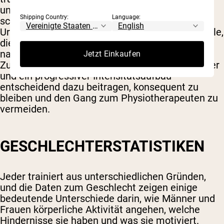
unzureichende Erholung, Übertraining und zu
Shipping Country:
Language:
schnelles Steigern der Intensität sind häufige
Ursachen für sportbedingte Verletzungen. Für alle,
die eine neue Trainingsroutine beginnen oder
nach einer Pause zurückkehren, kann die
Jetzt Einkaufen
Zusammenarbeit mit einem qualifizierten Trainer
und ein progressiver Intensitätsaufbau
entscheidend dazu beitragen, konsequent zu
bleiben und den Gang zum Physiotherapeuten zu
vermeiden.
GESCHLECHTERSTATISTIKEN
Jeder trainiert aus unterschiedlichen Gründen,
und die Daten zum Geschlecht zeigen einige
bedeutende Unterschiede darin, wie Männer und
Frauen körperliche Aktivität angehen, welche
Hindernisse sie haben und was sie motiviert.