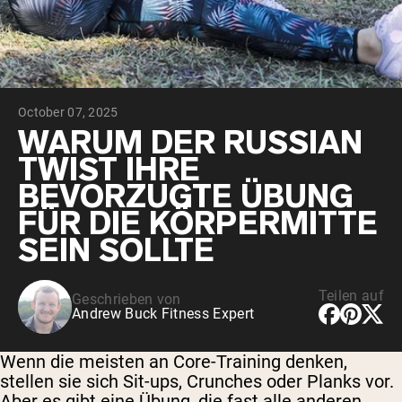
October 07, 2025
WARUM DER RUSSIAN
TWIST IHRE
BEVORZUGTE ÜBUNG
FÜR DIE KÖRPERMITTE
SEIN SOLLTE
Teilen auf
Geschrieben von
Andrew Buck Fitness Expert
Wenn die meisten an Core-Training denken,
stellen sie sich Sit-ups, Crunches oder Planks vor.
Aber es gibt eine Übung, die fast alle anderen