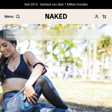
Seit 2014 · Vertraut von über 1 Million Kunden
Menu
Fitness
Warum der Russian Twist Ihre bevorzugte Übung für die Körpermitte sein sollte
Beliebte Suchbegriffe
”Protein Powder“
”Overnight Oats“
”Vegan protein“
”Collagen“
”Micellar Casein“