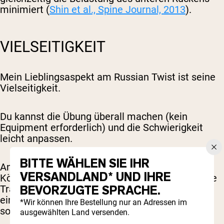
minimiert (
Shin et al., Spine Journal, 2013
).
VIELSEITIGKEIT
Mein Lieblingsaspekt am Russian Twist ist seine
Vielseitigkeit.
Du kannst die Übung überall machen (kein
Equipment erforderlich) und die Schwierigkeit
leicht anpassen.
BITTE WÄHLEN SIE IHR
Anfänger können mit ihrem eigenen
VERSANDLAND* UND IHRE
Körpergewicht starten, während fortgeschrittene
BEVORZUGTE SPRACHE.
Trainierende Widerstand mit einer Kurzhantel,
einem Medizinball, einer Gewichtsscheibe oder
*Wir können Ihre Bestellung nur an Adressen im
sogar einem Kabelzug hinzufügen können.
ausgewählten Land versenden.