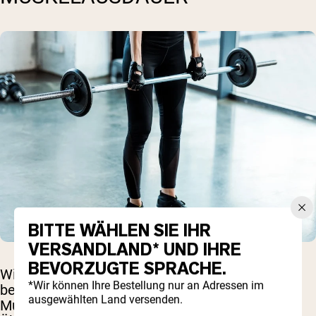
BITTE WÄHLEN SIE IHR
VERSANDLAND* UND IHRE
BEVORZUGTE SPRACHE.
Wie bei allem, was Sie verbessern möchten,
*Wir können Ihre Bestellung nur an Adressen im
besteht der beste Weg zum Aufbau der
ausgewählten Land versenden.
Muskelausdauer darin, sie durch progressive