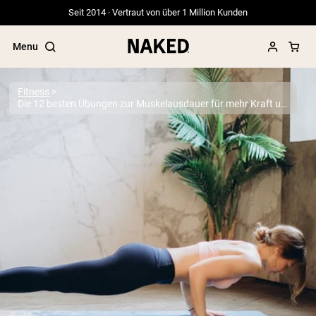
Seit 2014 · Vertraut von über 1 Million Kunden
Menu
Fitness
Die 12 besten Übungen zur Muskelausdauer für mehr Kraft und Ausdauer
Beliebte Suchbegriffe
”Protein Powder“
”Overnight Oats“
”Vegan protein“
”Collagen“
”Micellar Casein“