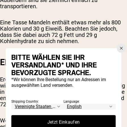
Außerdem sind sie ziemlich einfach zu
transportieren.
Eine Tasse Mandeln enthält etwas mehr als 800
Kalorien und 30 g Eiweiß. Beachten Sie jedoch,
dass Sie dabei auch 72 g Fett und 29 g
Kohlenhydrate zu sich nehmen.
BITTE WÄHLEN SIE IHR
ERDNÜSSE
VERSANDLAND* UND IHRE
BEVORZUGTE SPRACHE.
Erdnüsse haben einen ähnlichen Kaloriengehalt
*Wir können Ihre Bestellung nur an Adressen im
wie Mandeln, unterscheiden sich aber geringfügig
ausgewählten Land versenden.
in ihrem Nährstoffprofil. Dieselbe Tasse Erdnüsse
enthält etwa 35 g Eiweiß, 31 g Kohlenhydrate und
Shipping Country:
Language:
72 g Fett.
Wenn Sie Erdnüsse statt Mandeln verwenden,
Jetzt Einkaufen
erhalten Sie also ein paar Gramm mehr Protein.