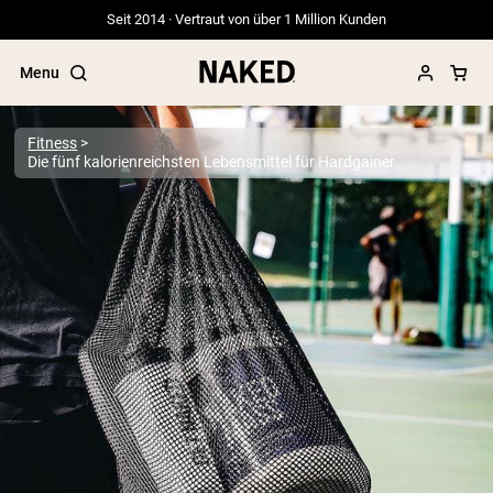
Seit 2014 · Vertraut von über 1 Million Kunden
Menu
Fitness
Die fünf kalorienreichsten Lebensmittel für Hardgainer
Beliebte Suchbegriffe
”Protein Powder“
”Overnight Oats“
”Vegan protein“
”Collagen“
”Micellar Casein“