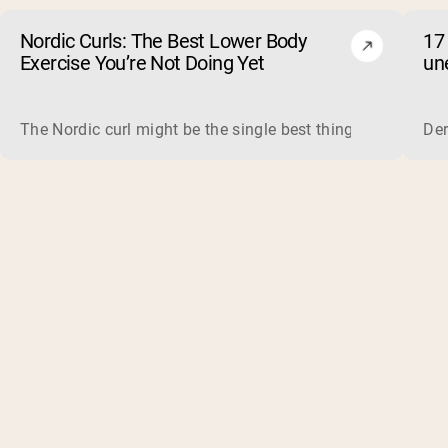
Nordic Curls: The Best Lower Body
17
Exercise You’re Not Doing Yet
un
The Nordic curl might be the single best thing you can do f
Der