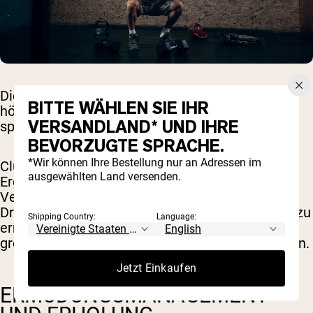
Die Forschung
zeigt
dass Cluster-Sätze eine
BITTE WÄHLEN SIE IHR
höhere Leistungsabgabe, Explosivität und
VERSANDLAND* UND IHRE
sportliche Leistung ermöglichen.
BEVORZUGTE SPRACHE.
*Wir können Ihre Bestellung nur an Adressen im
Cluster-Sätze haben
wurde gezeigt
um bessere
ausgewählten Land versenden.
Ergebnisse bei explosiven Aktionen (wie
Vertikalsprüngen und explosiven
Drückbewegungen) zu erzielen und es Athleten zu
Shipping Country:
Language:
ermöglichen, mehr Wiederholungen und eine
größere Anzahl von
hochwertige Wiederholungen
.
Jetzt Einkaufen
ERMÜDUNGSMANAGEMENT