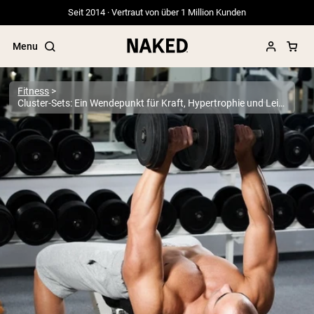
Seit 2014 · Vertraut von über 1 Million Kunden
Menu
Fitness
Cluster-Sets: Ein Wendepunkt für Kraft, Hypertrophie und Leistung?
Beliebte Suchbegriffe
”Protein Powder“
”Overnight Oats“
”Vegan protein“
”Collagen“
”Micellar Casein“