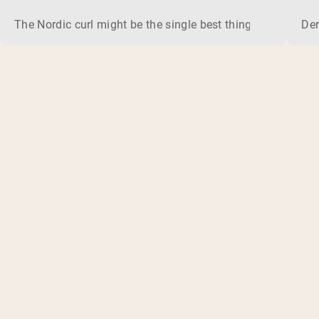
The Nordic curl might be the single best thing you can do f
Der