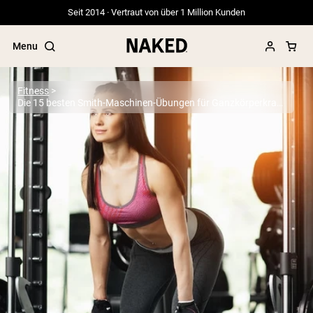
Seit 2014 · Vertraut von über 1 Million Kunden
Menu
Fitness
Die 15 besten Smith-Maschinen-Übungen für Ganzkörperkraft und Muskelwachstum
Beliebte Suchbegriffe
”Protein Powder“
”Overnight Oats“
”Vegan protein“
”Collagen“
”Micellar Casein“