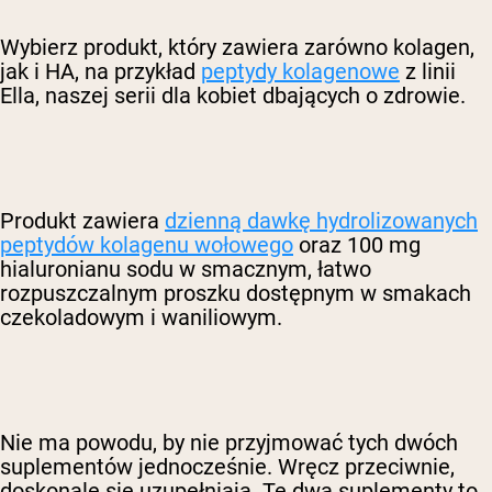
Wybierz produkt, który zawiera zarówno kolagen,
jak i HA, na przykład
peptydy kolagenowe
z linii
Ella, naszej serii dla kobiet dbających o zdrowie.
Produkt zawiera
dzienną dawkę hydrolizowanych
peptydów kolagenu wołowego
oraz 100 mg
hialuronianu sodu w smacznym, łatwo
rozpuszczalnym proszku dostępnym w smakach
czekoladowym i waniliowym.
Nie ma powodu, by nie przyjmować tych dwóch
suplementów jednocześnie. Wręcz przeciwnie,
doskonale się uzupełniają. Te dwa suplementy to