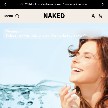
Od 2014 roku · Zaufanie ponad 1 miliona klientów
Menu
Wellness
Kolagen a kwas hialuronowy: który wybrać dla skóry?
Popularne wyszukiwania
”Protein Powder“
”Overnight Oats“
”Vegan protein“
”Collagen“
”Micellar Casein“
ODŻYWKI BIAŁKOWE
Bestsellery
Białko grochu
Odżywka Białkowa z Serwatki z mleka
krów karmionych trawą