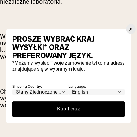
niezależne laboratoria.
Wybierając suplementy kolagenowe, zwracaj
PROSZĘ WYBRAĆ KRAJ
uwagę na produkty zawierające kolagen typu 1,
WYSYŁKI* ORAZ
który wspiera zdrowie skóry. Może pochodzić z
PREFEROWANY JĘZYK.
wołowiny lub źródeł morskich.
*Możemy wysłać Twoje zamówienie tylko na adresy
znajdujące się w wybranym kraju.
Shipping Country:
Language:
Chcesz też, aby kolagen był hydrolizowany i
występował w formie peptydów, co ułatwia jego
wchłanianie.
Kup Teraz