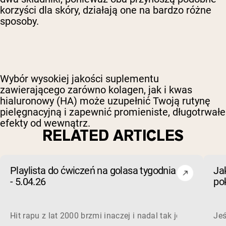
korzyści dla skóry, działają one na bardzo różne
sposoby.
Wybór wysokiej jakości suplementu
zawierającego zarówno kolagen, jak i kwas
hialuronowy (HA) może uzupełnić Twoją rutynę
pielęgnacyjną i zapewnić promieniste, długotrwałe
efekty od wewnątrz.
RELATED ARTICLES
Playlista do ćwiczeń na golasa tygodnia
Ja
- 5.04.26
po
wo
Hit rapu z lat 2000 brzmi inaczej i nadal tak jest na siłow
Jeś