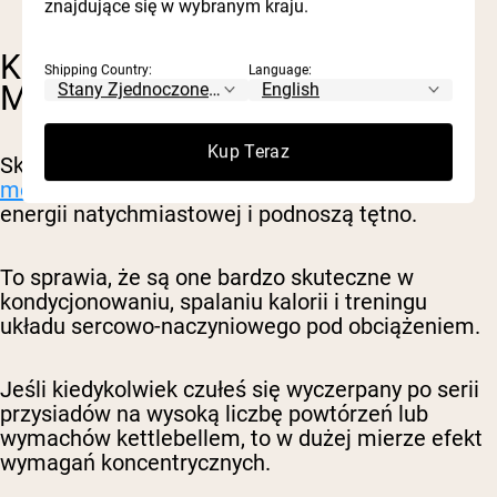
znajdujące się w wybranym kraju.
KONDYCJONOWANIE
Shipping Country:
Language:
METABOLICZNE I CARDIO
Kup Teraz
Skurcze koncentryczne są
bardziej wymagające
metabolicznie
, co oznacza, że spalają więcej
energii natychmiastowej i podnoszą tętno.
To sprawia, że są one bardzo skuteczne w
kondycjonowaniu, spalaniu kalorii i treningu
układu sercowo-naczyniowego pod obciążeniem.
Jeśli kiedykolwiek czułeś się wyczerpany po serii
przysiadów na wysoką liczbę powtórzeń lub
wymachów kettlebellem, to w dużej mierze efekt
wymagań koncentrycznych.