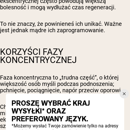
ekscentrycznej często powodują większą
bolesność i mogą wydłużać czas regeneracji.
To nie znaczy, że powinieneś ich unikać. Ważne
jest jednak mądre ich zaprogramowanie.
KORZYŚCI FAZY
KONCENTRYCZNEJ
Faza koncentryczna to „trudna część”, o której
większość osób myśli podczas podnoszenia;
pchnięcie, pociągnięcie, napór przeciw oporowi.
PROSZĘ WYBRAĆ KRAJ
Chociaż nie powodują takiego samego poziomu
WYSYŁKI* ORAZ
mikroskopijnych uszkodzeń mięśni jak skurcze
PREFEROWANY JĘZYK.
ekscentryczne, odgrywają kluczową rolę w sile,
szybkości i ogólnej wydajności.
*Możemy wysłać Twoje zamówienie tylko na adresy