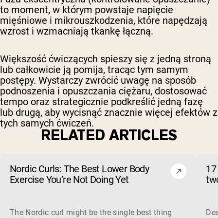
to moment, w którym powstaje napięcie
mięśniowe i mikrouszkodzenia, które napędzają
wzrost i wzmacniają tkankę łączną.
Większość ćwiczących spieszy się z jedną stroną
lub całkowicie ją pomija, tracąc tym samym
postępy. Wystarczy zwrócić uwagę na sposób
podnoszenia i opuszczania ciężaru, dostosować
tempo oraz strategicznie podkreślić jedną fazę
lub drugą, aby wycisnąć znacznie więcej efektów z
tych samych ćwiczeń.
RELATED ARTICLES
Nordic Curls: The Best Lower Body
17
Exercise You’re Not Doing Yet
tw
The Nordic curl might be the single best thing you can do f
Des