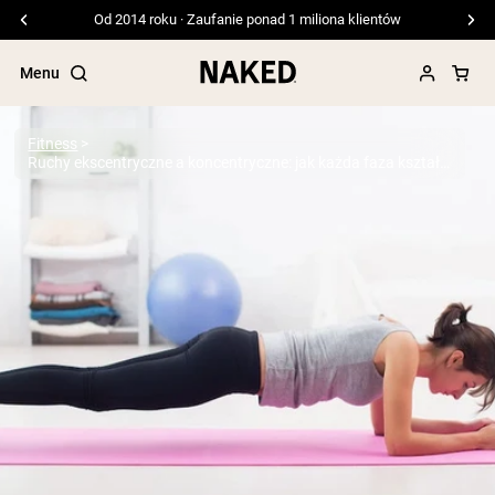
Darmowa wysyłka przy zamówieniach powyżej 99 USD
Menu
Fitness
Ruchy ekscentryczne a koncentryczne: jak każda faza kształtuje Twój trening
Popularne wyszukiwania
”Protein Powder“
”Overnight Oats“
”Vegan protein“
”Collagen“
”Micellar Casein“
ODŻYWKI BIAŁKOWE
Bestsellery
Białko grochu
Odżywka Białkowa z Serwatki z mleka
krów karmionych trawą